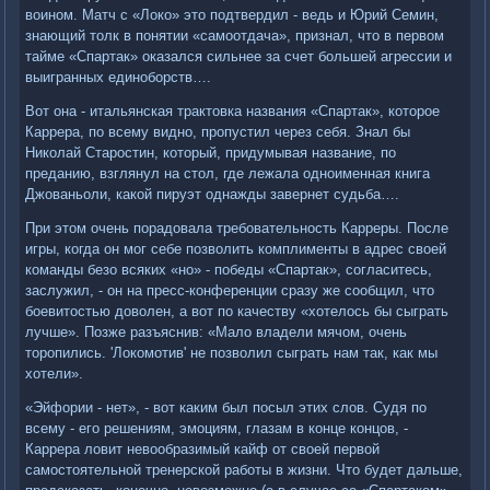
воином. Матч с «Локо» это подтвердил - ведь и Юрий Семин,
знающий толк в понятии «самоотдача», признал, что в первом
тайме «Спартак» оказался сильнее за счет большей агрессии и
выигранных единоборств….
Вот она - итальянская трактовка названия «Спартак», которое
Каррера, по всему видно, пропустил через себя. Знал бы
Николай Старостин, который, придумывая название, по
преданию, взглянул на стол, где лежала одноименная книга
Джованьоли, какой пируэт однажды завернет судьба….
При этом очень порадовала требовательность Карреры. После
игры, когда он мог себе позволить комплименты в адрес своей
команды безо всяких «но» - победы «Спартак», согласитесь,
заслужил, - он на пресс-конференции сразу же сообщил, что
боевитостью доволен, а вот по качеству «хотелось бы сыграть
лучше». Позже разъяснив: «Мало владели мячом, очень
торопились. 'Локомотив' не позволил сыграть нам так, как мы
хотели».
«Эйфории - нет», - вот каким был посыл этих слов. Судя по
всему - его решениям, эмоциям, глазам в конце концов, -
Каррера ловит невообразимый кайф от своей первой
самостоятельной тренерской работы в жизни. Что будет дальше,