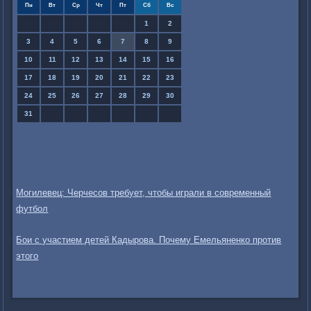
Пн
Вт
Ср
Чт
Пт
Сб
Вс
1
2
3
4
5
6
7
8
9
10
11
12
13
14
15
16
17
18
19
20
21
22
23
24
25
26
27
28
29
30
31
Могилевец: Черчесов требует, чтобы играли в современный
футбол
Бои с участием детей Кадырова. Почему Емельяненко против
этого