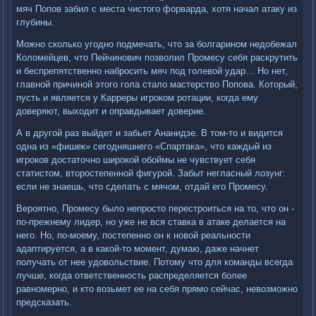
мяч Попов забил с места чистого форварда, хотя начал атаку из
глубины.
Можно сколько угодно подмечать, что за болгарином недобежал
Коломейцев, что Пейчинович позволил Промесу себя раскрутить
и беспрепятственно набросить мяч под голевой удар… Но нет,
главной причиной этого гола стало мастерство Попова. Который,
пусть и является у Карреры игроком ротации, когда ему
доверяют, выходит и оправдывает доверие.
А в другой раз выйдет и забьет Ананидзе. В том-то и видится
одна из «фишек» сегодняшнего «Спартака», что каждый из
игроков достаточно широкой обоймы не чувствует себя
статистом, второстепенной фигурой. Забыт негласный лозунг:
если не знаешь, что сделать с мячом, отдай его Промесу.
Вероятно, Промесу было непросто перестроиться на то, что он -
по-прежнему лидер, но уже не вся ставка в атаке делается на
него. Но, по-моему, постепенно он к новой реальности
адаптируется, а в какой-то момент, думаю, даже начнет
получать от нее удовольствие. Потому что для команды всегда
лучше, когда ответственность распределяется более
равномерно, и кто возьмет ее на себя прямо сейчас, невозможно
предсказать.