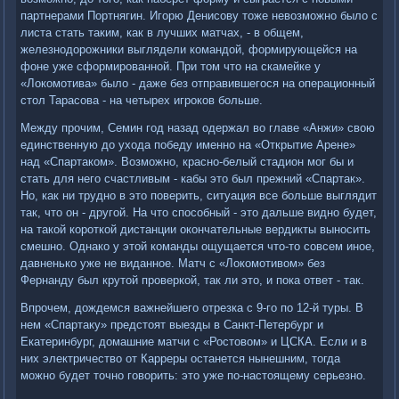
партнерами Портнягин. Игорю Денисову тоже невозможно было с
листа стать таким, как в лучших матчах, - в общем,
железнодорожники выглядели командой, формирующейся на
фоне уже сформированной. При том что на скамейке у
«Локомотива» было - даже без отправившегося на операционный
стол Тарасова - на четырех игроков больше.
Между прочим, Семин год назад одержал во главе «Анжи» свою
единственную до ухода победу именно на «Открытие Арене»
над «Спартаком». Возможно, красно-белый стадион мог бы и
стать для него счастливым - кабы это был прежний «Спартак».
Но, как ни трудно в это поверить, ситуация все больше выглядит
так, что он - другой. На что способный - это дальше видно будет,
на такой короткой дистанции окончательные вердикты выносить
смешно. Однако у этой команды ощущается что-то совсем иное,
давненько уже не виданное. Матч с «Локомотивом» без
Фернанду был крутой проверкой, так ли это, и пока ответ - так.
Впрочем, дождемся важнейшего отрезка с 9-го по 12-й туры. В
нем «Спартаку» предстоят выезды в Санкт-Петербург и
Екатеринбург, домашние матчи с «Ростовом» и ЦСКА. Если и в
них электричество от Карреры останется нынешним, тогда
можно будет точно говорить: это уже по-настоящему серьезно.