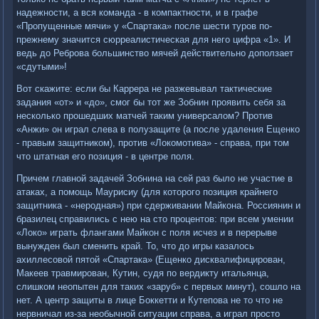
надежности, а вся команда - в компактности, и в графе
«Пропущенные мячи» у «Спартака» после шести туров по-
прежнему значится сюрреалистическая для него цифра «1». И
ведь до Реброва большинство мячей действительно доползает
«сдутыми»!
Вот скажите: если бы Каррера не разжевывал тактические
задания «от» и «до», смог бы тот же Зобнин проявить себя за
несколько прошедших матчей таким универсалом? Против
«Анжи» он играл слева в полузащите (а после удаления Ещенко
- правым защитником), против «Локомотива» - справа, при том
что штатная его позиция - в центре поля.
Причем главной задачей Зобнина на сей раз было не участие в
атаках, а помощь Маурисиу (для которого позиция крайнего
защитника - «неродная») при сдерживании Майкона. Россиянин и
бразилец справились с нею на сто процентов: при всем умении
«Локо» играть флангами Майкон с поля исчез и в перерыве
вынужден был сменить край. То, что до игры казалось
ахиллесовой пятой «Спартака» (Ещенко дисквалифицирован,
Макеев травмирован, Кутин, судя по вердикту итальянца,
слишком неопытен для таких «заруб» с первых минут), сошло на
нет. А центр защиты в лице Боккетти и Кутепова не то что не
нервничал из-за необычной ситуации справа, а играл просто