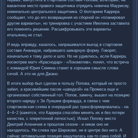
вакантное место правого защитника отрядить новичка Маурисиу,
номинально центрального защитника. О болгарине Каррера
сообщает, что до его возвращения из сборной он «планировал
другие варианты», но тренировка с участием Ивелина заставила
его поменять решение. Расшифровывать эти варианты
итальянец не стал.
И ведь вправду, казалось, напрашивался выход в стартовом
составе Ананидзе, набравшего шикарную форму. Говорят,
изначально к тому дело и шло. Но не удивлюсь, если Каррера,
посмотрев матч «Краснодар» - «Локомотив», понял, что встреча
с командой Юрия Семина станет в хорошем смысле слова
сечой. А это не для Джано.
В итоге выбор был сделан в пользу Попова, который не просто
забил, а красивейшим пасом «шведкой» на Промеса еще и
организовал собственный гол. Попов, замечу, вышел на позицию
второго наряду с Зе Луишем форварда, в связи с чем
спартаковская схема в очередной раз трансформировалась - на
4−4−2 (кажется, что Каррера способен менять их и без потери
качества, с опереточной легкостью). Искал Попову место
Дмитрий Аленичев в прошлом сезоне - и никак оно не
находилось. Ни слева при Широкове, ни в центре без него. А
сейчас оптимальная позиция нащупалась как-то сама собой. И