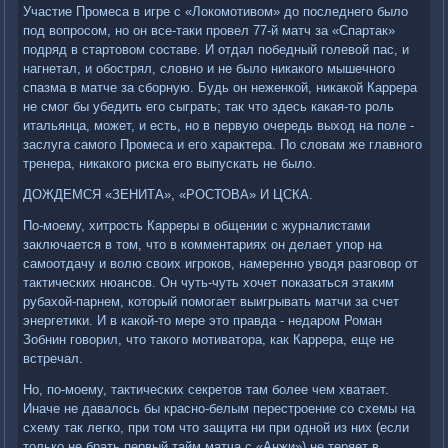
Участие Промеса в игре с «Локомотивом» до последнего было
под вопросом, но он все-таки провел 77-й матч за «Спартак»
подряд в стартовом составе. И отдал победный голевой пас, и
нагнетал, и обострял, словно и не было никакого мышечного
спазма в матче за сборную. Будь он неженкой, никакой Каррера
не смог бы убедить его сыграть; так что здесь какая-то роль
итальянца, может, и есть, но в первую очередь выход на поле -
заслуга самого Промеса и его характера. По словам же главного
тренера, никакого риска его выпускать не было.
ДОЖДЕМСЯ «ЗЕНИТА», «РОСТОВА» И ЦСКА.
По-моему, хитрость Карреры в общении с журналистами
заключается в том, что в комментариях он делает упор на
самоотдачу и волю своих игроков, намеренно уводя разговор от
тактических нюансов. Он чуть-чуть хочет показаться этаким
рубахой-парнем, который помогает выигрывать матчи за счет
энергетики. И в какой-то мере это правда - недаром Роман
Зобнин говорил, что такого мотиватора, как Каррера, еще не
встречал.
Но, по-моему, тактических секретов там более чем хватает.
Иначе не давалось бы красно-белым перестроение со схемы на
схему так легко, при том что защита ни при одной из них (если
только не брать первый тайм матча с «Анжи») не теряет в