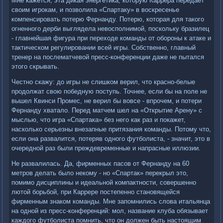
Мне кажется, эта дикая энергетика, которую Каррера передает
своим игрокам, и позволила «Спартаку» в воскресенье
компенсировать потерю Фернанду. Потерю, которая для такого
огненного дерби выглядела невосполнимой, поскольку бразилец
- главнейшая фигура при переходе команды от обороны к атаке и
тактическом регулировании всей игры. Собственно, главный
тренер на послематчевой пресс-конференции даже не пытался
этого скрывать.
Честно скажу: до игры не слишком верил, что красно-белые
продолжат свою победную поступь. Точнее, если бы на поле не
вышел Квинси Промес, не верил бы вовсе - впрочем, и потери
Фернанду хватало. Перед матчем шел на «Открытие Арену» с
мыслью, что игра «Спартака» без него как раз и покажет,
насколько серьезны внезапные притязания команды. Потому что,
если она развалится, потеряв одного футболиста, - значит, это в
очередной раз были преждевременные и напрасные иллюзии.
Не развалилась. Да, фирменных пасов от Фернанду на 60
метров делать было некому - но «Спартак» перекрыл это,
помимо дисциплины и идеальной компактности, совершенно
лютой борьбой, при Каррере постепенно становящейся
фирменным знаком команды. Мне запомнились слова итальянца
на одной из пресс-конференций: мол, название клуба обязывает
каждого футболиста помнить, что он должен быть настоящим