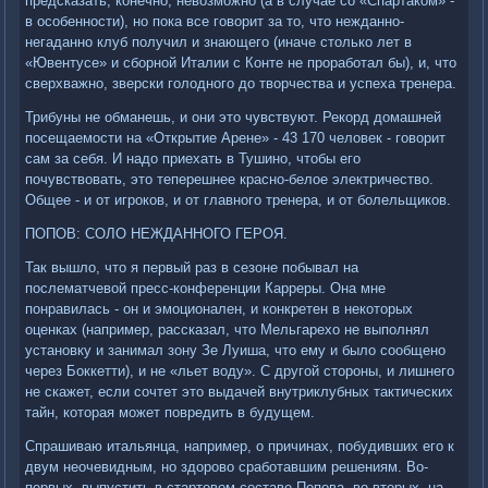
предсказать, конечно, невозможно (а в случае со «Спартаком» -
в особенности), но пока все говорит за то, что нежданно-
негаданно клуб получил и знающего (иначе столько лет в
«Ювентусе» и сборной Италии с Конте не проработал бы), и, что
сверхважно, зверски голодного до творчества и успеха тренера.
Трибуны не обманешь, и они это чувствуют. Рекорд домашней
посещаемости на «Открытие Арене» - 43 170 человек - говорит
сам за себя. И надо приехать в Тушино, чтобы его
почувствовать, это теперешнее красно-белое электричество.
Общее - и от игроков, и от главного тренера, и от болельщиков.
ПОПОВ: СОЛО НЕЖДАННОГО ГЕРОЯ.
Так вышло, что я первый раз в сезоне побывал на
послематчевой пресс-конференции Карреры. Она мне
понравилась - он и эмоционален, и конкретен в некоторых
оценках (например, рассказал, что Мельгарехо не выполнял
установку и занимал зону Зе Луиша, что ему и было сообщено
через Боккетти), и не «льет воду». С другой стороны, и лишнего
не скажет, если сочтет это выдачей внутриклубных тактических
тайн, которая может повредить в будущем.
Спрашиваю итальянца, например, о причинах, побудивших его к
двум неочевидным, но здорово сработавшим решениям. Во-
первых, выпустить в стартовом составе Попова, во-вторых, на