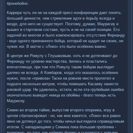
бронебойно.
Каррера чуть ли не на каждой пресс-конференции дает понять:
большей ценности, чем стремление идти в борьбу всегда и
везде, для него не существует. Поэтому, думаю, Маурисиу и
вышел в стартовом составе, пусть и не на своей позиции. Его
задачей во многом и было компенсировать отсутствие Фернанду
- еще одного признанного бойца, который не щадит ни своих, ни
чужих ног. В матче с «Локо» это было особенно важно.
В центре же Ромулу с Глушаковым, хоть и не дотягивают до
Фернанду по уровню мастерства, бились и пластались
впечатляюще, при том что Ромулу таким бойцом выглядит
далеко не всегда. А Комбаров, когда это оказалось особенно
нужно, после «привоза» Таски на ровном месте пролетел в
подкате несколько метров, чтобы помешать Касаеву нанести
роковой удар. Не удивлюсь, кстати, если эта грубейшая ошибка
окончательно выведет немца из обоймы - благо теперь есть
Маурисиу.
Семин во втором тайме, выпустив второго опорника, игру в
целом сбалансировал - но, как мне кажется, «Локо» все равно
явно не дотянул до того, чтобы ничья выглядела справедливым
итогом. С нападающими у Семина пока большая проблема -
возможно, до того, как наберет форму и сыграется с новыми