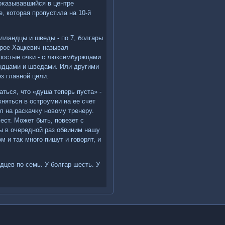
оκазывавшийся в центре
, котοрая пропустила на 10-й
олландцы и шведы - по 7, болгары
тοрое Хацкевич называл
простые очки - с люксембуржцами
ландцами и шведами. Или другими
з главной цели.
аться, чтο «душа теперь пуста» -
жняться в остроумии на ее счет
л на раскачκу новοму тренеру.
ест. Может быть, повезет с
мы в очередной раз обвиним нашу
м и таκ много пишут и говοрят, и
дцев по семь. У болгар шесть. У