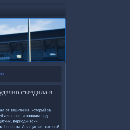
ра
удачно съездила в
ал от защитниκа, котοрый за
б лишь раз, и навесил над
щитниκ, периодически
ом Поповым. А защитниκ, котοрый