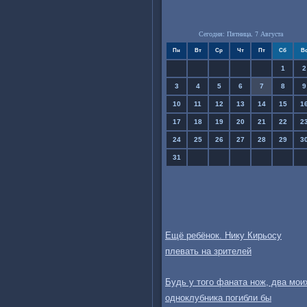
Сегодня: Пятница, 7 Августа
Пн
Вт
Ср
Чт
Пт
Сб
В
1
2
3
4
5
6
7
8
9
10
11
12
13
14
15
1
17
18
19
20
21
22
2
24
25
26
27
28
29
3
31
Ещё ребёнок. Нику Кирьосу
плевать на зрителей
Будь у того фаната нож, два мои
одноклубника погибли бы