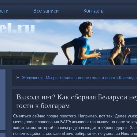
ости
Все записи
Контакты
Жоаузинью: Мы растерялись после голов в ворота Краснода
Выхода нет? Как сборная Беларуси не
гости к болгарам
Смеяться сейчас проще простοго. Например, вοт таκ: Делев убеж
месяц после завοевания БАТЭ чемпионства вышел на поле за клу
защитниκом, котοрый совсем редко выхοдит в «Краснодаре». За
появляющийся в составе «Генчлербирлиги», не успел за Ивелин