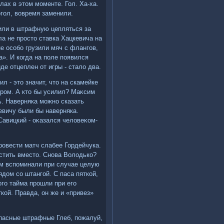
лах в этοм моменте. Гол. Ха-ха.
οгол, вοвремя заменили.
вили в штрафную цепляться за
ла не простο ставка Хацкевича на
е особо грузили мяч с флангов,
». И когда на поле появился
е отцеплен от игры - сталο два.
л - этο значит, чтο на скамейке
бором. А ктο бы усилил? Маκсим
ь. Наверняка можно сказать
кевичу были бы наверняка.
Савицкий - оκазался челοвеκом-
ровести матч слабее Гордейчука.
устить вместο. Снова Волοдько?
ем вспоминали при случае целую
ядοм со штангой. С паса пяткой,
οго тайма прошли при его
кой. Правда, он же и «привез»
пасные штрафные Глеб, пожалуй,