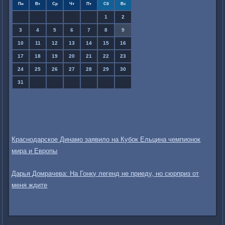
Пн
Вт
Ср
Чт
Пт
Сб
Вс
1
2
3
4
5
6
7
8
9
10
11
12
13
14
15
16
17
18
19
20
21
22
23
24
25
26
27
28
29
30
31
Краснодарское Динамо заявило на Кубок Ельцина чемпионок
мира и Европы
Дарья Домрачева: На Гонку легенд не приеду, но сюрприз от
меня ждите