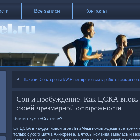
ости
Все записи
Контакты
Шахрай: Со стороны IAAF нет претензий к работе временног
Сон и пробуждение. Как ЦСКА вновь 
своей чрезмерной осторожности
Чем мы хуже «Селтика»?
От ЦСКА в каждой новой игре Лиги Чемпионов ждешь все время од
только сухого матча Акинфеева, а чтобы команда завелась и за