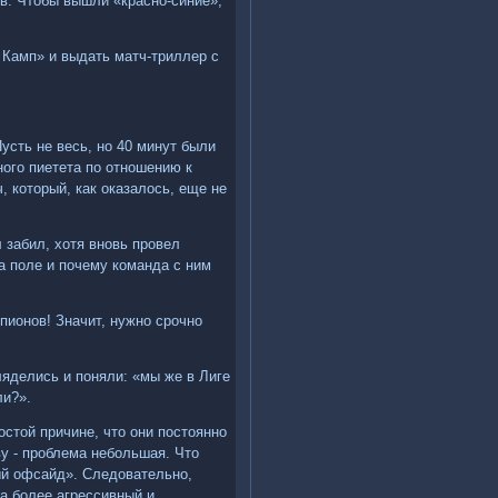
тив. Чтобы вышли «красно-синие»,
 Камп» и выдать матч-триллер с
сть не весь, но 40 минут были
ного пиетета по отношению к
, который, как оказалось, еще не
 забил, хотя вновь провел
а поле и почему команда с ним
пионов! Значит, нужно срочно
ляделись и поняли: «мы же в Лиге
ли?».
стой причине, что они постоянно
у - проблема небольшая. Что
ый офсайд». Следовательно,
а более агрессивный и