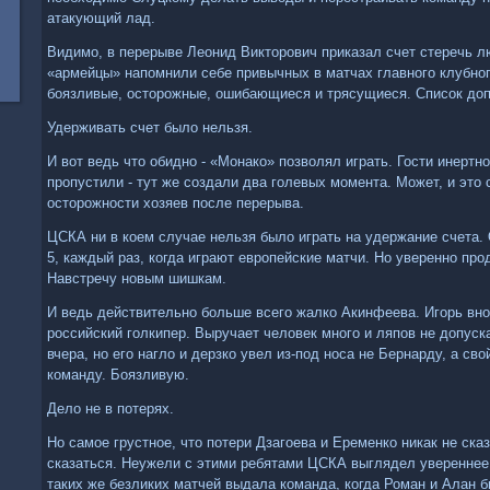
атакующий лад.
Видимо, в перерыве Леонид Викторович приказал счет стеречь л
«армейцы» напомнили себе привычных в матчах главного клубног
боязливые, осторожные, ошибающиеся и трясущиеся. Список доп
Удерживать счет было нельзя.
И вот ведь что обидно - «Монако» позволял играть. Гости инертно
пропустили - тут же создали два голевых момента. Может, и это
осторожности хозяев после перерыва.
ЦСКА ни в коем случае нельзя было играть на удержание счета.
5, каждый раз, когда играют европейские матчи. Но уверенно про
Навстречу новым шишкам.
И ведь действительно больше всего жалко Акинфеева. Игорь вно
российский голкипер. Выручает человек много и ляпов не допуск
вчера, но его нагло и дерзко увел из-под носа не Бернарду, а св
команду. Боязливую.
Дело не в потерях.
Но самое грустное, что потери Дзагоева и Еременко никак не ска
сказаться. Неужели с этими ребятами ЦСКА выглядел увереннее 
таких же безликих матчей выдала команда, когда Роман и Алан 