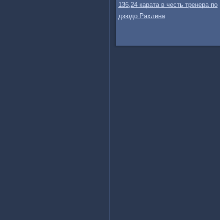
136,24 карата в честь тренера по
дзюдо Рахлина