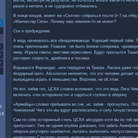
матча, несмотря на результат, не хотелось искать какой-то нега
рвали и метали, а не судорожно отбивались.
В конце концов, может же «Селтик» собраться после 0−7 на «Ноу
«Манчестер Сити». Почему наш чемпион-то не может?
с
Сон и пробуждение.
А ведь начиналось все обнадеживающе. Хороший первый тайм. Пу
очень приличными. Главное - не было боязни соперника, чрезмер
6
нему. Играли смело, местами агрессивно. Вдруг проснулся Тошич
3
растерял скорости, дриблинга и техники.
0
Взрывался Фернандес, шли передачи на Траоре. Ласина даже гол
бездарный матч. Абсолютно непонятно, что это человек делает н
вынуждена играть в меньшинстве. Впрочем, не об этом.
Но вот, забив гол, ЦСКА словно вспомнил, что это ведь Лига Чем
включать «ген осторожности» и садиться глубоко в оборону.
«Армейцы» словно пребывали во сне, но, забив - проснулись. Ог
я
Чемпионов! Чего это мы вдруг распоясались и силу почувствова
 в
Сам по себе осторожный стиль ЦСКА абсурден хотя бы по той про
пропускают. Уже ни одним клубом доказано, что забить Акинфеев
оборона регулярно ошибается, пытаясь выполнить «искусственн
необходимо Слуцкому делать выводы и перестраивать команду н