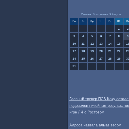
Сегодня: Воскресенье, 9 Августа
Пн
Вт
Ср
Чт
Пт
Сб
В
1
2
3
4
5
6
7
8
9
10
11
12
13
14
15
1
17
18
19
20
21
22
2
24
25
26
27
28
29
3
31
Главный тренер ПСВ Коку осталс
недоволен ничейным результатом
игре ЛЧ с Ростовом
Алроса назвала алмаз весом