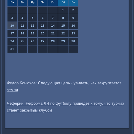
Пн
Вт
Ср
Чт
Пт
Сб
Вс
1
2
3
4
5
6
7
8
9
10
11
12
13
14
15
16
17
18
19
20
21
22
23
24
25
26
27
28
29
30
31
Федор Конюхов: Следующая цель - увидеть, как закругляется
земля
Чеферин: Реформа ЛЧ по футболу приведет к тому, что турнир
станет закрытым клубом