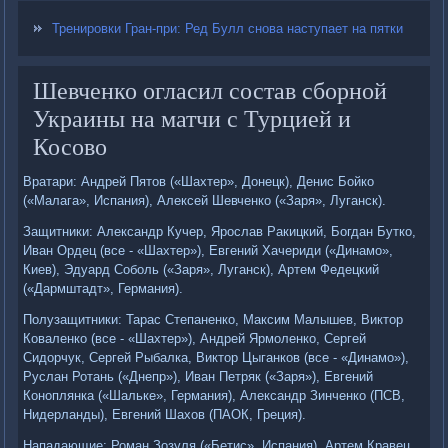
Тренировки Гран-при: Ред Булл снова наступает на пятки
Шевченко огласил состав сборной
Украины на матчи с Турцией и
Косово
Вратари: Андрей Пятов («Шахтер», Донецк), Денис Бойко
(«Малага», Испания), Алексей Шевченко («Заря», Луганск).
Защитники: Александр Кучер, Ярослав Ракицкий, Богдан Бутко,
Иван Ордец (все - «Шахтер»), Евгений Хачериди («Динамо»,
Киев), Эдуард Соболь («Заря», Луганск), Артем Федецкий
(«Дармштадт», Германия).
Полузащитники: Тарас Степаненко, Максим Малышев, Виктор
Коваленко (все - «Шахтер»), Андрей Ярмоленко, Сергей
Сидорчук, Сергей Рыбалка, Виктор Цыганков (все - «Динамо»),
Руслан Ротань («Днепр»), Иван Петряк («Заря»), Евгений
Коноплянка («Шальке», Германия), Александр Зинченко (ПСВ,
Нидерланды), Евгений Шахов (ПАОК, Греция).
Нападающие: Роман Зозуля («Бетис», Испания), Артем Кравец