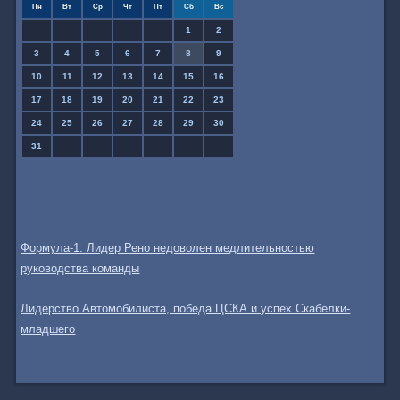
Пн
Вт
Ср
Чт
Пт
Сб
Вс
1
2
3
4
5
6
7
8
9
10
11
12
13
14
15
16
17
18
19
20
21
22
23
24
25
26
27
28
29
30
31
Формула-1. Лидер Рено недоволен медлительностью
руководства команды
Лидерство Автомобилиста, победа ЦСКА и успех Скабелки-
младшего