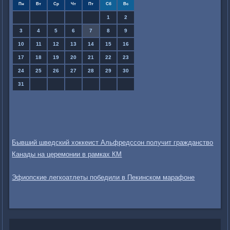
Пн
Вт
Ср
Чт
Пт
Сб
Вс
1
2
3
4
5
6
7
8
9
10
11
12
13
14
15
16
17
18
19
20
21
22
23
24
25
26
27
28
29
30
31
Бывший шведский хоккеист Альфредссон получит гражданство
Канады на церемонии в рамках КМ
Эфиопские легкоатлеты победили в Пекинском марафоне