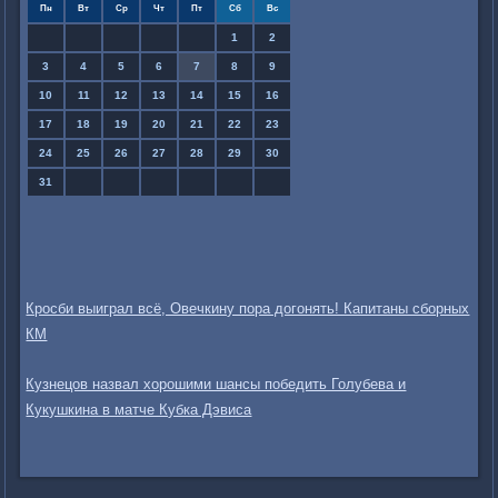
Пн
Вт
Ср
Чт
Пт
Сб
Вс
1
2
3
4
5
6
7
8
9
10
11
12
13
14
15
16
17
18
19
20
21
22
23
24
25
26
27
28
29
30
31
Кросби выиграл всё, Овечкину пора догонять! Капитаны сборных
КМ
Кузнецов назвал хорошими шансы победить Голубева и
Кукушкина в матче Кубка Дэвиса