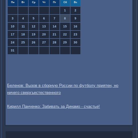
Пн
Вт
Ср
Чт
Пт
Сб
Вс
1
2
3
4
5
6
7
8
9
10
11
12
13
14
15
16
17
18
19
20
21
22
23
24
25
26
27
28
29
30
31
Беленов: Вызов в сборную России по футболу приятен, но
ничего сверхъестественного
Кирилл Панченко: Забивать за Динамо - счастье!