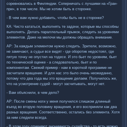
соревновались в Финляндии. Соперничать с лучшими на «Гран-
при», в том числе. Мы не хотим быть в сторонке.
- В чем вам нужно добавить, чтобы быть не в сторонке?
КА: Чисто кататься, выполнять те задачи, которые мы способны
выполнять. Делать параллельный прыжок, следить за уровнями
элементов. Даже на мелочи мы должны обращать внимание.
АР: За каждым элементом нужно следить. Зрители, возможно,
не замечают, а судьи все видят - где оборотик недостоял, где
пятую точку не опустил на тодесе. И это бьет по уровням, бьет
по технической оценке - а следовательно, бьет и по
компонентам. Свежий пример - нам в короткой программе не
засчитали вращение. И для нас это было очень неожиданно,
потому что два года мы это вращение делаем. Получилось же,
что на усмотрение судей - могут засчитывать, могут нет.
- Вам объяснили, в чем дело?
АР: После смены ноги у меня получился слишком длинный
въезд во вторую половину вращения, и его восприняли как два
разных вращения. Соответственно, остались без элемента. Хотя
за ним следили всегда.
- В этом году отменяют анонимность судейства - то есть можно,