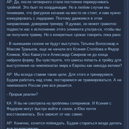
АР: Да, после четверного стали постоянно перекручивать
тройной. Это бьет по координации. Но в любом случае мы
понимаем, что фигурное катание на месте не стоит, и нам нужно
конкурировать с лидерами. Поэтому движемся в этом
направлении, доверяем тренеру. Я думаю, он может грамотно
подвести нас к исполнению этого элемента ультра-си, чтобы мы
не получили травму. Но о конкретных сроках говорить пока рано.
- В нынешнем сезоне не будут выступать Татьяна Волосожар и
Максим Траньков, еще не начали его Ксения Столбова и Федор
Климов, Юко Кавагути и Александр Смирнов не до конца
набрали форму. Вы чувствуете, что шансы попасть в тройку для
выступления на чемпионатах мира и Европы как никогда велики?
АР: Мы всегда ставим такие цели. Для этого и тренируемся.
Будем работать над этим, постараемся не травмироваться. А на
чемпионате России уже все решится.
- Прорыв реален?
КА: Я бы не смотрела на проблемы соперников. И Ксения с
Федором могут быстро войти в сезон, и Юко почти
восстановилась. Все зависит от нас самих.
АР: Конечно, хочется побеждать. Будем стараться везде делать
все по-максимуму.