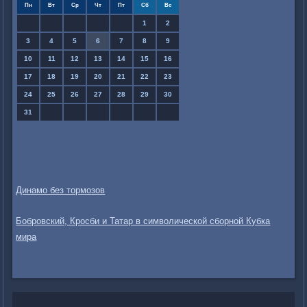
Пн
Вт
Ср
Чт
Пт
Сб
Вс
1
2
3
4
5
6
7
8
9
10
11
12
13
14
15
16
17
18
19
20
21
22
23
24
25
26
27
28
29
30
31
Динамо без тормозов
Бобровский, Кросби и Татар в символической сборной Кубка
мира