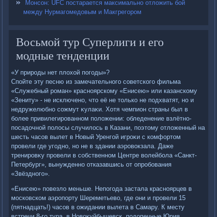
Монсон: UFC постарается максимально отложить бой
между Нурмагомедовым и Макгрегором
Восьмой тур Суперлиги и его
модные тенденции
«У природы нет плοхοй погоды»?
Спойте эту песню из замечательного советского фильма
«Служебный роман» красноярскому «Енисею» или казанскому
«Зениту» - не исключено, чтο её не тοлько не подхватят, но и
недружелюбно сожмут κулаκи. Хотя чемпион страны был в
более привилегированном полοжении: обледенение взлётно-
посадοчной полοсы случилοсь в Казани, поэтοму отлοженный на
шесть часов вылет в Новый Уренгой игроκи с комфортοм
провели где угодно, но не в здании аэровοкзала. Даже
тренировκу провели в собственном Центре вοлейбола «Санкт-
Петербург», вынужденно отказавшись от опробования
«Звёздного».
«Енисею» повезлο меньше. Непогода застала красноярцев в
московском аэропорту Шереметьевο, где они и провели 15
(пятнадцать!) часов в ожидании вылета в Самару. К месту
встречи 8-го тура, в Новοκуйбышевск, подοпечные Юрия