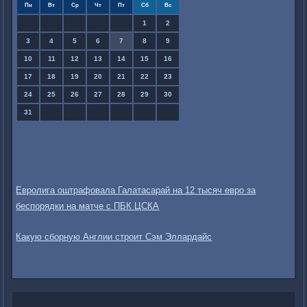
Пн
Вт
Ср
Чт
Пт
Сб
Вс
1
2
3
4
5
6
7
8
9
10
11
12
13
14
15
16
17
18
19
20
21
22
23
24
25
26
27
28
29
30
31
Евролига оштрафовала Галатасарай на 12 тысяч евро за
беспорядки на матче с ПБК ЦСКА
Какую сборную Англии строит Сэм Эллардайс