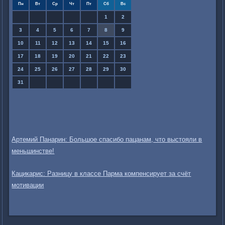
Пн
Вт
Ср
Чт
Пт
Сб
Вс
1
2
3
4
5
6
7
8
9
10
11
12
13
14
15
16
17
18
19
20
21
22
23
24
25
26
27
28
29
30
31
Артемий Панарин: Большое спасибо пацанам, что выстояли в
меньшинстве!
Кацикарис: Разницу в классе Парма компенсирует за счёт
мотивации