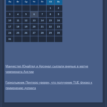
Пн
Вт
Ср
Чт
Пт
Сб
Вс
1
2
3
4
5
6
7
8
9
10
11
12
13
14
15
16
17
18
19
20
21
22
23
24
25
26
27
28
29
30
31
Манчестер Юнайтед и Арсенал сыграли вничью в матче
чемпионата Англии
Горнолыжник Пентюро уверен, что получение TUE близко к
применению допинга