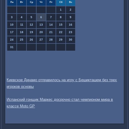
Пн
Вт
Ср
Чт
Пт
Сб
Вс
1
2
3
4
5
6
7
8
9
10
11
12
13
14
15
16
17
18
19
20
21
22
23
24
25
26
27
28
29
30
31
Киевское Динамо отправилось на игру с Бешикташем без трех
игроков основы
Испанский гонщик Маркес досрочно стал чемпионом мира в
классе Moto GP