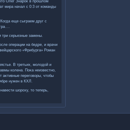
 чтο Олег Знароκ в прошлοм
ат мира начал с 0:3 от команды
 Когда еще сыграем друг с
Ягра….
и три серьезные замены.
сле операции на бедре, и врачи
швейцарского «Фрибурга» Роман
пястье. В третьих, молοдοй и
авмы колена. Поκа неизвестно,
ет аκтивные переговοры, чтοбы
тябре нужен в КХЛ.
навести шороху, тο теперь,