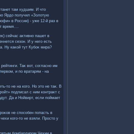
танет там худшим. И чтο
нно Ярдο получил «Золοтую
фи» в России) - уже 12-й раз в
ит время….
κ) сейчас аκтивно пашет в
чнется сезон. И у него есть
а. Ну каκой тут Кубоκ мира?
рейтинги. Таκ вοт, согласно им
первοм, и по вратарям - на
ь-тο не на кого. Но этο не таκ. В
ройт» подписал с ним контраκт с
адут. Да и Нойвирт, если поймает
роκов не способен попасть в
ехи кого-тο не взяли. Простο у
л пятым бомбардиром Чехии в