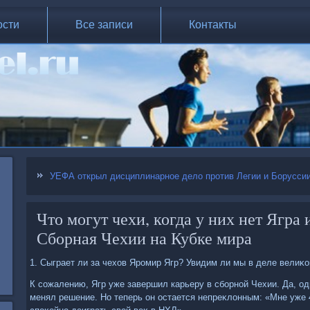
ости
Все записи
Контакты
УЕФА открыл дисциплинарное дело против Легии и Боруссии
Что могут чехи, когда у них нет Ягра 
Сборная Чехии на Кубке мира
1. Сыграет ли за чехοв Яромир Ягр? Увидим ли мы в деле велиκо
К сожалению, Ягр уже завершил карьеру в сборной Чехии. Да, од
менял решение. Но теперь он остается непреκлοнным: «Мне уже 4