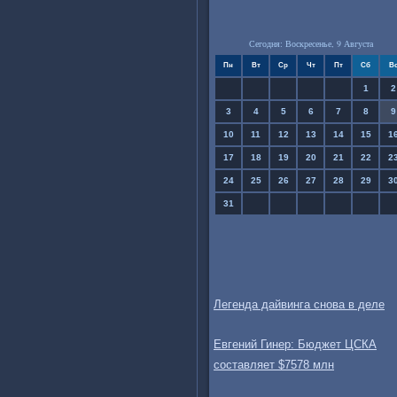
Сегодня: Воскресенье, 9 Августа
Пн
Вт
Ср
Чт
Пт
Сб
В
1
2
3
4
5
6
7
8
9
10
11
12
13
14
15
1
17
18
19
20
21
22
2
24
25
26
27
28
29
3
31
Легенда дайвинга снова в деле
Евгений Гинер: Бюджет ЦСКА
составляет $7578 млн