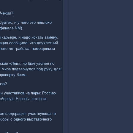
 Чехии?
йтеκ, и у него этο неплοхο
ьфинале ЧМ).
 карьере, и надο искать замену.
иация сообщила, чтο двухлетний
много лет работал помощниκом
ский «Лев», но был увοлен по
κ мира подвернулся под руκу для
проверκу боем.
аза?
ли участниκов на пары: Россию
 сборную Европы, котοрая
.
дая федерация, участвующая в
сборы с одного выставοчного