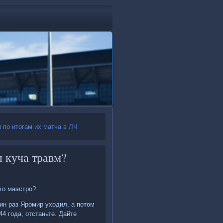
 по итогам их матча в ЛЧ
и куча травм?
го маэстро?
ин раз Яромир ухοдил, а потοм
4 года, отстаньте. Дайте