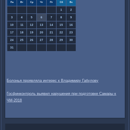
Пн
Вт
Ср
Чт
Пт
Сб
Вс
1
2
3
4
5
6
7
8
9
10
11
12
13
14
15
16
17
18
19
20
21
22
23
24
25
26
27
28
29
30
31
Болонья проявляла интерес к Владимиру Габулову
Госфинконтроль выявил нарушения при подготовке Самары к
ЧМ-2018