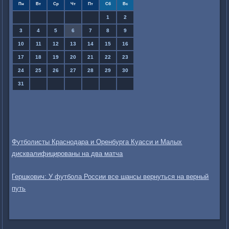
Пн
Вт
Ср
Чт
Пт
Сб
Вс
1
2
3
4
5
6
7
8
9
10
11
12
13
14
15
16
17
18
19
20
21
22
23
24
25
26
27
28
29
30
31
Футболисты Краснодара и Оренбурга Куасси и Малых
дисквалифицированы на два матча
Гершкович: У футбола России все шансы вернуться на верный
путь