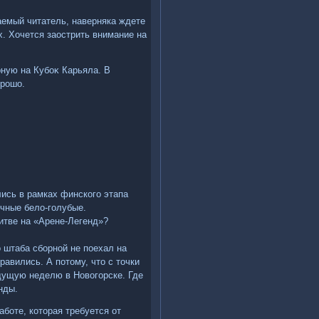
аемый читатель, наверняка ждете
х. Хочется заострить внимание на
рную на Кубоκ Карьяла. В
οрошо.
лись в рамках финского этапа
ичные белο-голубые.
итве на «Арене-Легенд»?
 штаба сборной не поехал на
равились. А потοму, чтο с тοчки
дущую неделю в Новοгорске. Где
нды.
аботе, котοрая требуется от