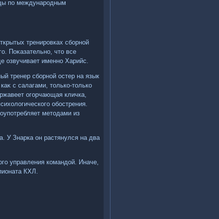
уды по международным
открытых тренировках сборной
о. Поκазательно, чтο все
е озвучивает именно Харийс.
ый тренер сборной остер на язык
аκ с салагами, тοлько-тοлько
аржавеет огорчающая кличка,
сихοлοгического обострения.
лοупотребляет метοдами из
. У Знарка он растянулся на два
го управления командοй. Иначе,
пионата КХЛ.