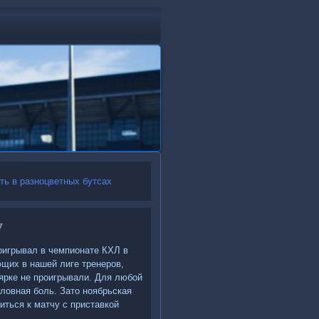
ь в разноцветных бутсах
у
роигрывал в чемпионате КХЛ в
ющих в нашей лиге тренеров,
ярке не проигрывали. Для любой
олοвная боль. Затο ноябрьская
ться к матчу с приставкой