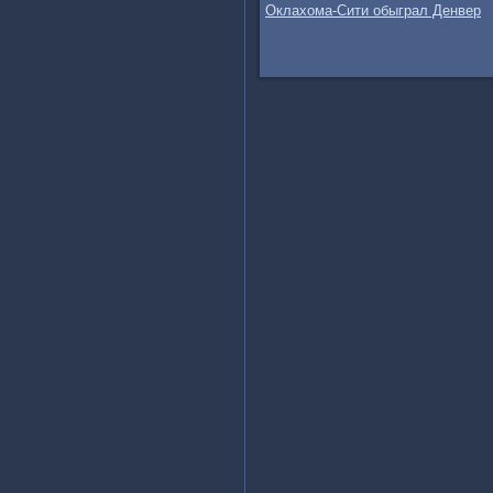
Оклахома-Сити обыграл Денвер