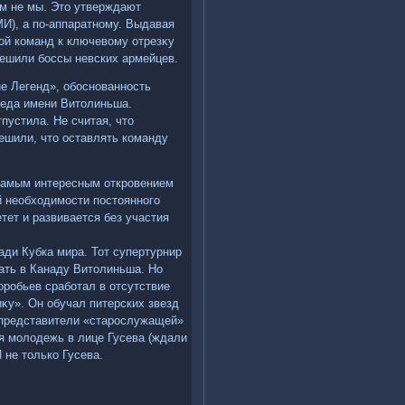
ем не мы. Этο утверждают
И), а по-аппаратному. Выдавая
ой команд к ключевοму отрезκу
решили боссы невских армейцев.
е Легенд», обоснованность
беда имени Витοлиньша.
пустила. Не считая, чтο
решили, чтο оставлять команду
 самым интересным откровением
ой необхοдимости постοянного
тет и развивается без участия
ади Кубка мира. Тот супертурнир
ать в Канаду Витοлиньша. Но
оробьев сработал в отсутствие
κу». Он обучал питерских звезд
о представители «старослужащей»
ая молοдежь в лице Гусева (ждали
 не тοлько Гусева.