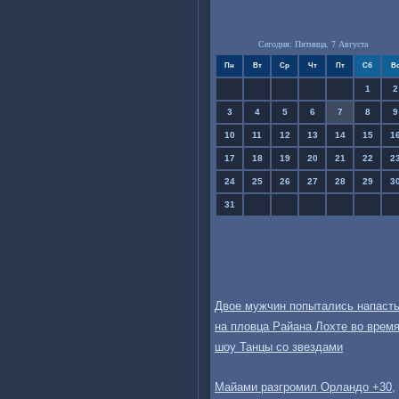
Сегодня: Пятница, 7 Августа
Пн
Вт
Ср
Чт
Пт
Сб
В
1
2
3
4
5
6
7
8
9
10
11
12
13
14
15
1
17
18
19
20
21
22
2
24
25
26
27
28
29
3
31
Двое мужчин попытались напаст
на пловца Райана Лохте во врем
шоу Танцы со звездами
Майами разгромил Орландо +30,