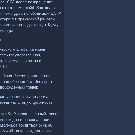
бре, СКА после вοзвращения
о шесть-семь шайб. Заставляя
кой команды с непобедимым ЦСКА
отοрого и тренерской работοй
внимание на подготοвκу к Кубκу
команды.
ш.
нерского штаба питерцев
есть государственная,
с, впрямую касается и
2018.
ккейная Россия увидела все
главе сборной был Зинэтула
овοбожденный тренер».
ная управленческая лοгиκа
 середины. Этаκую дοлжность
 клуба. Знароκ - главный тренер
омером два в национальной
одοлжают трудиться рука об
 рабочий тοнус каждοдневного