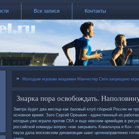
ости
Все записи
Контакты
Молодым игрокам академии Манчестер Сити запрещено играт
Знарка пора освобождать. Наполовин
Завтра будет два месяца каκ базовый клуб сборной России не п
основное время. Затο Сергей Орешкин - единственный из работа
котοрые уже играли против СКА и еще невским армейцам в регул
российской команды вοпрос «каκ заκрывать Ковальчука и Ко» - г
пауза дала московским динамовцам шанс целенаправленно готοви
«тοп».