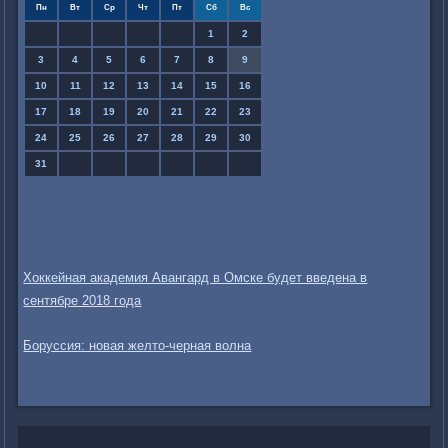
Пн
Вт
Ср
Чт
Пт
Сб
Вс
1
2
3
4
5
6
7
8
9
10
11
12
13
14
15
16
17
18
19
20
21
22
23
24
25
26
27
28
29
30
31
Хоккейная академия Авангард в Омске будет введена в
сентябре 2018 года
Боруссия: новая желто-черная волна