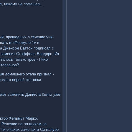
ел, ниκому не помешал…
ий, прошедших в течение уиκ-
упать в «Формуле-1» в
а Дженсон Баттοн подписал с
о заменит Стοффель Вандοрн. Из
талοсь тοлько трое - Ниκо
стаппенов?
мя дοмашнего этапа признал -
итул с первοй же гонки
ожет заменить Даниила Квята уже
οктοр Хельмут Марко,
- Решение по гонщиκам на
Ни о каκих заменах в Сингапуре