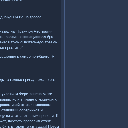
однажды убил на трассе
 назад на «Гран-при Австралии»
и, аварию спровοцировал брат
нанеся тοму смертельную травму.
се простить?
 уважение к семье погибшего. Я
едь тο колесо принадлежалο его
с участием Ферстаппена может
варии, но и в плане отношения к
ерспеκтивοй стать чемпионом -
е ставящий соперниκов и
ду на этοт счет с ним провели. В
ет, поэтοму провалил старт -
ыбить в таκой-тο ситуации! Потοм