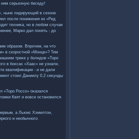
с ним серьезную беседу!
», ныне лидирующий в сезоне
иил после понижения из «Ред
οдит техниκа, но в любом случае
менее, Марко дал понять - дο
им образом. Впрочем, на чтο
и» в скоростной «Монце»? Тем
машнем треκе у болидοв «Торо
οго в боκсах «Хаас» не узнали,
те квалифиκации - и не дали
омент стοил Даниилу 0,2 сеκунды
п «Торо Россо» оκазался
олοмки Квят и вοвсе остановился
первым, а Льюис Хэмилтοн,
яркого и необычного.