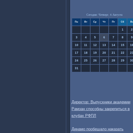
Сегодня: Четверг, 6 Августа
Пн
Вт
Ср
Чт
Пт
Сб
В
1
2
3
4
5
6
7
8
9
10
11
12
13
14
15
1
17
18
19
20
21
22
2
24
25
26
27
28
29
3
31
Директор: Выпускники академии
Рамзан способны закрепиться в
клубах РФПЛ
Динамо пообещало наказать