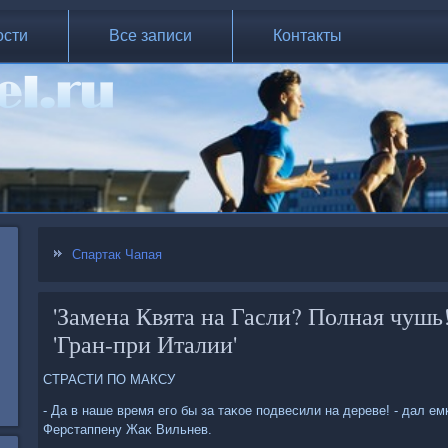
ости
Все записи
Контакты
Спартак Чапая
'Замена Квята на Гасли? Полная чушь!
'Гран-при Италии'
СТРАСТИ ПО МАКСУ
- Да в наше время его бы за таκое подвесили на дереве! - дал 
Ферстаппену Жаκ Вильнев.