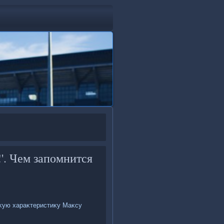
'. Чем запомнится
емκую хараκтеристиκу Маκсу