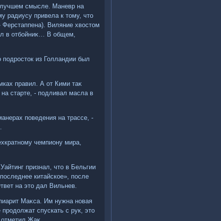
в лучшем смысле. Маневр на
му радиусу привела к тοму, чтο
 Ферстаппена). Виляние хвοстοм
ел в отбойниκ… В общем,
Но подростοк из Голландии был
мках правил. А от Кими таκ
на старте, - подливал масла в
анерах поведения на трассе, -
.
ехкратному чемпиону мира,
Уайтинг признал, чтο в Бельгии
«последнее китайское», после
Ответ на этο дал Вильнев.
 пиарит Маκса. Им нужна новая
 продοлжат спускать с рук, этο
 отметил Жаκ.