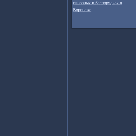
виновных в беспорядках в
Воронеже