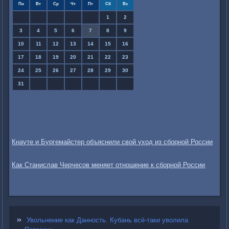
Пн
Вт
Ср
Чт
Пт
Сб
Вс
1
2
3
4
5
6
7
8
9
10
11
12
13
14
15
16
17
18
19
20
21
22
23
24
25
26
27
28
29
30
31
Кнауте и Бургемайстер объяснили свой уход из сборной России
Как Станислав Черчесов меняет отношение к сборной России
Увольнение как Данность. Кубань всё-таки уволила