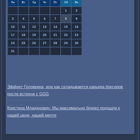
Пн
Вт
Ср
Чт
Пт
Сб
Вс
1
2
3
4
5
6
7
8
9
10
11
12
13
14
15
16
17
18
19
20
21
22
23
24
25
26
27
28
29
30
31
Эффект Головкина, или как складывается карьера боксеров
после встречи с GGG
Кристина Младенович: Мы максимально близко подошли к
нашей цели, нашей мечте