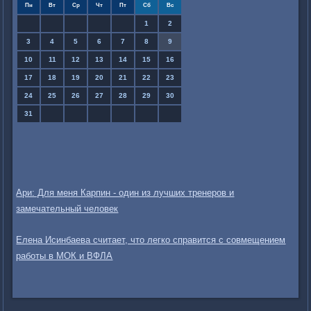
Пн
Вт
Ср
Чт
Пт
Сб
Вс
1
2
3
4
5
6
7
8
9
10
11
12
13
14
15
16
17
18
19
20
21
22
23
24
25
26
27
28
29
30
31
Ари: Для меня Карпин - один из лучших тренеров и
замечательный человек
Елена Исинбаева считает, что легко справится с совмещением
работы в МОК и ВФЛА