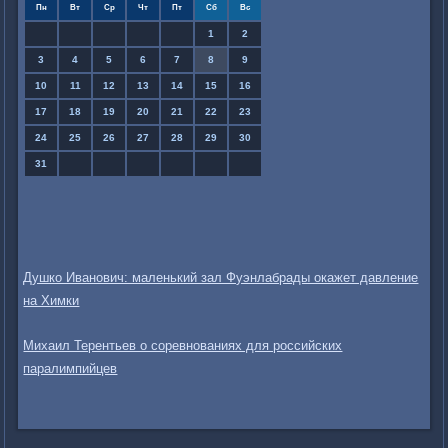
Пн
Вт
Ср
Чт
Пт
Сб
Вс
1
2
3
4
5
6
7
8
9
10
11
12
13
14
15
16
17
18
19
20
21
22
23
24
25
26
27
28
29
30
31
Душко Иванович: маленький зал Фуэнлабрады окажет давление
на Химки
Михаил Терентьев о соревнованиях для российских
паралимпийцев