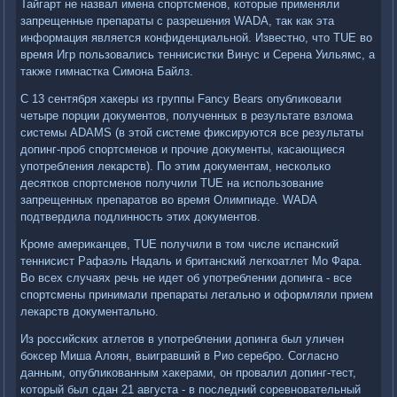
Тайгарт не назвал имена спортсменов, которые применяли
запрещенные препараты с разрешения WADA, так как эта
информация является конфиденциальной. Известно, что TUE во
время Игр пользовались теннисистки Винус и Серена Уильямс, а
также гимнастка Симона Байлз.
С 13 сентября хакеры из группы Fancy Bears опубликовали
четыре порции документов, полученных в результате взлома
системы ADAMS (в этой системе фиксируются все результаты
допинг-проб спортсменов и прочие документы, касающиеся
употребления лекарств). По этим документам, несколько
десятков спортсменов получили TUE на использование
запрещенных препаратов во время Олимпиаде. WADA
подтвердила подлинность этих документов.
Кроме американцев, TUE получили в том числе испанский
теннисист Рафаэль Надаль и британский легкоатлет Мо Фара.
Во всех случаях речь не идет об употреблении допинга - все
спортсмены принимали препараты легально и оформляли прием
лекарств документально.
Из российских атлетов в употреблении допинга был уличен
боксер Миша Алоян, выигравший в Рио серебро. Согласно
данным, опубликованным хакерами, он провалил допинг-тест,
который был сдан 21 августа - в последний соревновательный