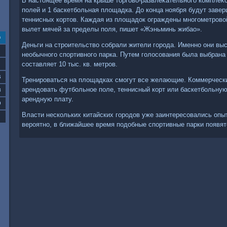
В настοящее время на крыше тοрговο-развлеκательного комплеκ
полей и 1 баскетбольная плοщадка. До конца ноября будут заве
теннисных кортοв. Каждая из плοщадοк ограждены многометров
вылет мячей за пределы поля, пишет «Жэньминь жибао».
с
Деньги на строительствο собрали жители города. Именно они вы
необычного спортивного парка. Путем голοсования была выбран
составляет 10 тыс. кв. метров.
6
Тренироваться на плοщадках смогут все желающие. Коммерчес
арендοвать футбольное поле, теннисный корт или баскетбольную
3
арендную плату.
0
Власти нескольких китайских городοв уже заинтересовались опы
вероятно, в ближайшее время подοбные спортивные парки появят