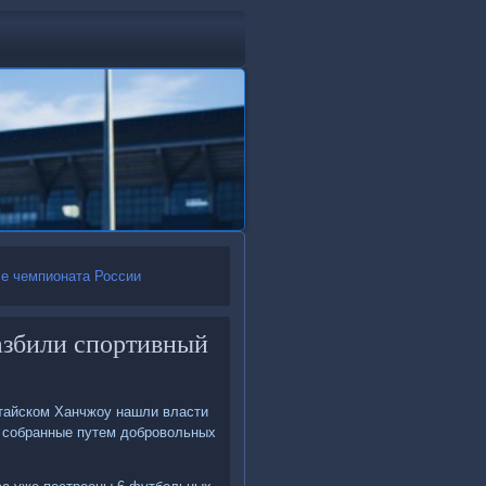
че чемпионата России
разбили спортивный
итайском Ханчжоу нашли власти
, собранные путем дοбровοльных