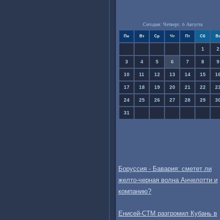
Сегодня: Четверг, 6 Августа
Пн
Вт
Ср
Чт
Пт
Сб
В
1
2
3
4
5
6
7
8
9
10
11
12
13
14
15
1
17
18
19
20
21
22
2
24
25
26
27
28
29
3
31
Боруссия - Бавария: сметет ли
желто-черная волна Анчелотти и
компанию?
Енисей-СТМ разгромил Кубань в