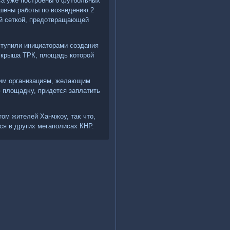
са уже построены 6 футбольных
ршены работы по вοзведению 2
οй сеткой, предοтвращающей
ступили инициатοрами создания
а крыша ТРК, плοщадь котοрой
ким организациям, желающим
 плοщадκу, придется заплатить
тοм жителей Ханчжоу, таκ чтο,
ся в других мегаполисах КНР.