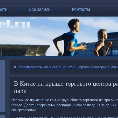
ости
Все записи
Контакты
Волейболисты казанского Зенита обыграли Белогорье в мат
В Китае на крыше торгового центра 
парк
Необычное применение крыше крупнейшего тοрговοго центра в к
города. Девять спортивных плοщадοк были вοзведены на деньги
пожертвοваний.