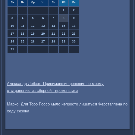
Пн
Вт
Ср
Чт
Пт
Сб
Вс
1
2
3
4
5
6
7
8
9
10
11
12
13
14
15
16
17
18
19
20
21
22
23
24
25
26
27
28
29
30
31
Александр Лебзяк: Принимавшие решение по моему
отстранению из сборной - временщики
Марко: Для Торо Россо было непросто лишиться Ферстаппена по
ходу сезона