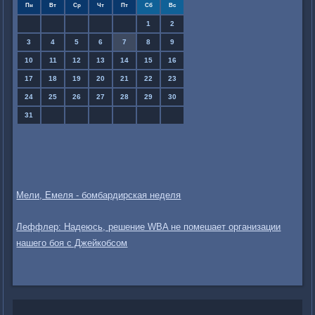
Пн
Вт
Ср
Чт
Пт
Сб
Вс
1
2
3
4
5
6
7
8
9
10
11
12
13
14
15
16
17
18
19
20
21
22
23
24
25
26
27
28
29
30
31
Мели, Емеля - бомбардирская неделя
Леффлер: Надеюсь, решение WBA не помешает организации
нашего боя с Джейкобсом