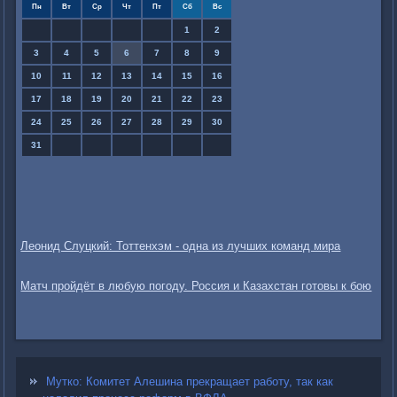
Пн
Вт
Ср
Чт
Пт
Сб
Вс
1
2
3
4
5
6
7
8
9
10
11
12
13
14
15
16
17
18
19
20
21
22
23
24
25
26
27
28
29
30
31
Леонид Слуцкий: Тоттенхэм - одна из лучших команд мира
Матч пройдёт в любую погоду. Россия и Казахстан готовы к бою
Мутко: Комитет Алешина прекращает работу, так как