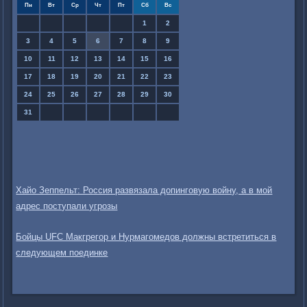
Пн
Вт
Ср
Чт
Пт
Сб
Вс
1
2
3
4
5
6
7
8
9
10
11
12
13
14
15
16
17
18
19
20
21
22
23
24
25
26
27
28
29
30
31
Хайо Зеппельт: Россия развязала допинговую войну, а в мой
адрес поступали угрозы
Бойцы UFC Макгрегор и Нурмагомедов должны встретиться в
следующем поединке