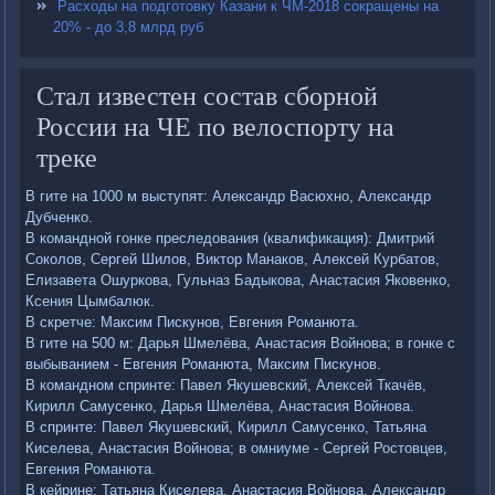
Расходы на подготовку Казани к ЧМ-2018 сокращены на
20% - до 3,8 млрд руб
Стал известен состав сборной
России на ЧЕ по велоспорту на
треке
В гите на 1000 м выступят: Александр Васюхно, Александр
Дубченко.
В командной гонке преследования (квалификация): Дмитрий
Соколов, Сергей Шилов, Виктор Манаков, Алексей Курбатов,
Елизавета Ошуркова, Гульназ Бадыкова, Анастасия Яковенко,
Ксения Цымбалюк.
В скретче: Максим Пискунов, Евгения Романюта.
В гите на 500 м: Дарья Шмелёва, Анастасия Войнова; в гонке с
выбыванием - Евгения Романюта, Максим Пискунов.
В командном спринте: Павел Якушевский, Алексей Ткачёв,
Кирилл Самусенко, Дарья Шмелёва, Анастасия Войнова.
В спринте: Павел Якушевский, Кирилл Самусенко, Татьяна
Киселева, Анастасия Войнова; в омниуме - Сергей Ростовцев,
Евгения Романюта.
В кейрине: Татьяна Киселева, Анастасия Войнова, Александр