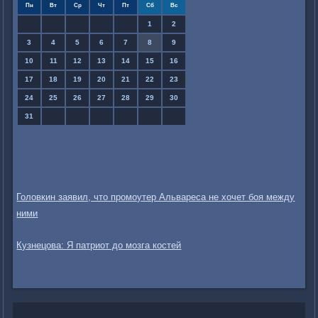
Пн
Вт
Ср
Чт
Пт
Сб
Вс
1
2
3
4
5
6
7
8
9
10
11
12
13
14
15
16
17
18
19
20
21
22
23
24
25
26
27
28
29
30
31
Головкин заявил, что промоутер Альвареса не хочет боя между
ними
Кузнецова: Я патриот до мозга костей