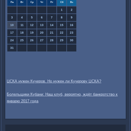
Пн
Вт
Ср
Чт
Пт
Сб
Вс
1
2
3
4
5
6
7
8
9
10
11
12
13
14
15
16
17
18
19
20
21
22
23
24
25
26
27
28
29
30
31
ЦСКА нужен Кучеров. Но нужен ли Кучерову ЦСКА?
Болельщики Кубани: Наш клуб, вероятно, ждёт банкротство к
январю 2017 года