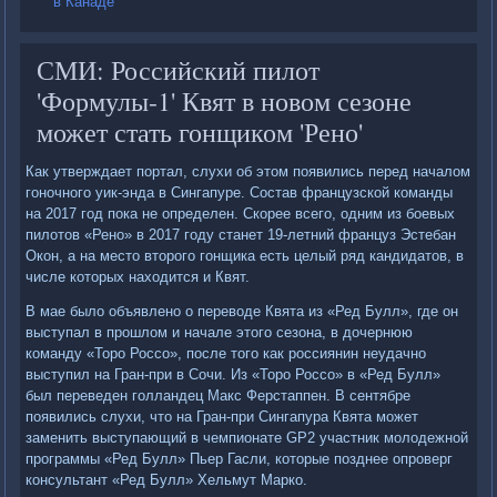
в Канаде
СМИ: Российский пилот
'Формулы-1' Квят в новом сезоне
может стать гонщиком 'Рено'
Как утверждает портал, слухи об этом появились перед началом
гоночного уик-энда в Сингапуре. Состав французской команды
на 2017 год пока не определен. Скорее всего, одним из боевых
пилотов «Рено» в 2017 году станет 19-летний француз Эстебан
Окон, а на место второго гонщика есть целый ряд кандидатов, в
числе которых находится и Квят.
В мае было объявлено о переводе Квята из «Ред Булл», где он
выступал в прошлом и начале этого сезона, в дочернюю
команду «Торо Россо», после того как россиянин неудачно
выступил на Гран-при в Сочи. Из «Торо Россо» в «Ред Булл»
был переведен голландец Макс Ферстаппен. В сентябре
появились слухи, что на Гран-при Сингапура Квята может
заменить выступающий в чемпионате GP2 участник молодежной
программы «Ред Булл» Пьер Гасли, которые позднее опроверг
консультант «Ред Булл» Хельмут Марко.