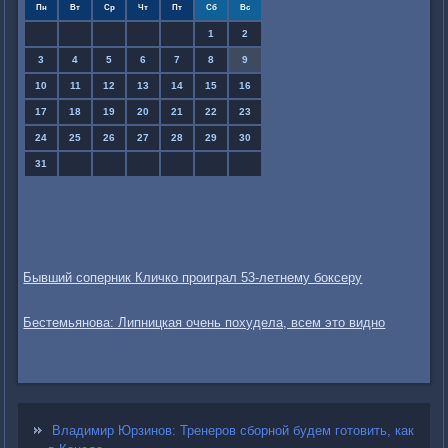
Пн
Вт
Ср
Чт
Пт
Сб
Вс
1
2
3
4
5
6
7
8
9
10
11
12
13
14
15
16
17
18
19
20
21
22
23
24
25
26
27
28
29
30
31
Бывший соперник Кличко проиграл 53-летнему боксеру
Бестемьянова: Липницкая очень похудела, всем это видно
Владимир Юрзинов: Тренеров сборной будем готовить, как