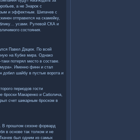
компания будут наблюдать за
робьев, а не Знарок с
трым и эффектным. Шипачев с
кинен отправился на скамейку,
ублику… усами. Рулевой СКА и
азличимого состояния.
ался Павел Дацюк. По всей
нную на Кубке мира. Однако
таки потерял место в составе.
Амура». Именно финн и стал
н добил шайбу в пустые ворота и
торого периодов гости
е броски Макаренко и Саболича,
крыл счет шикарным броском в
. В прошлом сезоне форвард
бя в основе так толком и не
 Ткачев был одним из самых