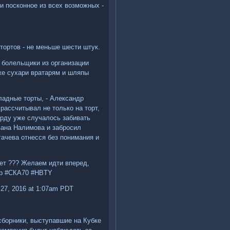
и посконное из всех возможных -
тортов - не меньше шести штук.
с болельщики из организации
кже сухари вратарям и шляпы
ладные торты, - Александр
 рассчитывал не только на торт,
арду уже случалось забивать
вана Налимова и забросил
ачева отнесся без понимания и
ет ??? Желаем идти вперед,
ер #СКА70 #HBTY
27, 2016 at 1:07am PDT
 сборники, выступавшие на Кубке