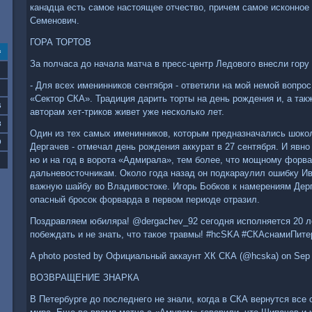
канадца есть самое настоящее отчество, причем самое исконное 
Семенович.
ГОРА ТОРТОВ
с
За полчаса до начала матча в пресс-центр Ледового внесли гору 
- Для всех именинников сентября - ответили на мой немой вопро
«Сектор СКА». Традиция дарить торты на день рождения и, а та
6
авторам хет-триков живет уже несколько лет.
3
Один из тех самых именинников, которым предназначались шоко
0
Дергачев - отмечал день рождения аккурат в 27 сентября. И явно
но и на год в ворота «Адмирала», тем более, что мощному форв
дальневосточникам. Около года назад он подкараулил ошибку И
важную шайбу во Владивостоке. Игорь Бобков к намерениям Дерг
опасный бросок форварда в первом периоде отразил.
Поздравляем юбиляра! @dergachev_92 сегодня исполняется 20 л
побеждать и не знать, что такое травмы! #hcSKA #СКАснамиПит
A photo posted by Официальный аккаунт ХК СКА (@hcska) on Sep 
ВОЗВРАЩЕНИЕ ЗНАРКА
В Петербурге до последнего не знали, когда в СКА вернутся все