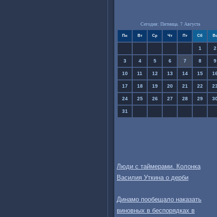
Сегодня: Пятница, 7 Августа
Пн
Вт
Ср
Чт
Пт
Сб
В
1
2
3
4
5
6
7
8
9
10
11
12
13
14
15
1
17
18
19
20
21
22
2
24
25
26
27
28
29
3
31
Люди с таймерами. Колонка
Василия Уткина о дерби
Динамо пообещало наказать
виновных в беспорядках в