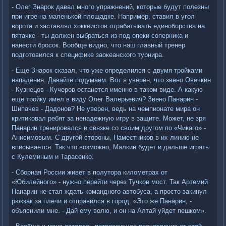
- Олег Знарок давал много упражнений, которые будут полезны
при игре на маленькой площадке. Например, ставил в угол
ворота и заставлял хоккеистов отрабатывать единоборства на
пятачке - ты должен выбраться из-под опеки соперника и
нанести бросок. Вообще видно, что наш главный тренер
подготовился к специфике заокеанского турнира.
- Еще Знарок сказал, что уже определился с двумя тройками
нападения. Давайте подумаем. Вот я уверен, что звено Овечкин
- Кузнецов - Кучеров останется именно в таком виде. А какую
еще тройку имел в виду Олег Валерьевич? Звено Панарин -
Шипачев - Дадонов? Не уверен, ведь на чемпионате мира он
критиковал ребят за ненадежную игру в защите. Может, не зря
Панарин тренировался в связке со своим другом по «Чикаго» -
Анисимовым. С другой стороны, Наместников в их линию не
вписывается. Так что возможно, Малкин будет и дальше играть
с Кулеминым и Тарасенко.
- Сборная России живет в полутора километрах от
«Юбилейного» - нужно перейти через Тучков мост. Так Артемий
Панарин не стал ждать командного автобуса, а просто закинул
рюкзак за плечи и отправился в город. «Это же Панарин, -
объяснили мне. - Дай ему волю, и он на Алтай уйдет пешком».