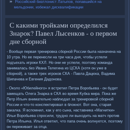
Российский биатлонист Латыпов, попавшийся на
мельдонии, избежал дисквалификации
С какими тройками определился
Знарок? Павел Лысенков - о первом
дне сборной
- Вообще первая тренировка сборной России была назначена на
10 утра. Но ее перенесли на три часа дня, чтобы успели
подъехать игроки КХЛ. Но они не успели, поэтому команда
занималась без Ивана Телегина из ЦСКА (хотя он уже в
сборной), а также трех игроков СКА - Павла Дацюка, Вадима
Шипачева и Евгения Дадонова.
- Около «Юбилейного» я встретил Петра Воробьева - он будет
замещать Олега Знарка в СКА во время Кубка мира. Пока же
Петр Ильич внимательно наблюдал за тренировкой сборной
России и что-то конспектировал в блокнот. Вот она, старая
закалка. Я вспомнил, как у его сына, наставника «Магнитки»
Ильи Воробьева спросили, трудно ли выходить на матч против
Петра Ильича. Илья ответил, что папа очень волнуется, поэтому
он переживает за отца.