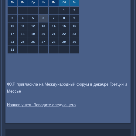
Пн
Вт
Ср
Чт
Пт
Сб
Вс
1
2
3
4
5
6
7
8
9
10
11
12
13
14
15
16
17
18
19
20
21
22
23
24
25
26
27
28
29
30
31
ФХР пригласила на Международный форум в декабре Гретцки и
Мессье
Иванов ушел. Заводите следующего