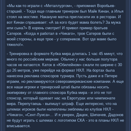
«Мы как-то играли с «Металлургом», - припомнил Воробьев-
старший. - Тогда еще главным тренером был Майк Кинан, а Илья
стоял на мостике. Накануне матча пригласили их в ресторан. И
вот Кинан спрашивает: «А за кого будет мама болеть? За мужа
или сына?» В корень смотрит! И привел пример братьев
Сатеров. «Когда я работал в «Чикаго», трое Сатеров были с
моей стороны, а еще трое - у соперников. Вот где маме было
тяжело!».
- Тренировка в формате Кубка мира длилась 1 час 45 минут, что
много по российским меркам. Обычно у нас больше полутора
часов не катаются. Каток в «Юбилейном» сжали по ширине с 30
до 26 метров, уже перейдя на формат НХЛ. На бортах была
нанесена реклама спонсоров турнира. Пусть даже и в Питере
играем, но рекламируются североамериканские компании. А еще
все наши игроки и тренерский штаб были обязаны носить
экипировку от главного спонсора Кубка мира - и это не тот
спонсор, который одевает нас на Евротурах или чемпионате
мира. Перепутаешь - выпишут штраф. Еще интересно, что на
шлемах игроков были налеплены эмблемы из клубов НХЛ -
«Чикаго», «Сент-Луиса»… И я уверен, Дацюк, Шипачев, Дадонов
не будут играть с шлемах с логотипом СКА - это в планы НХЛ не
вписывается.