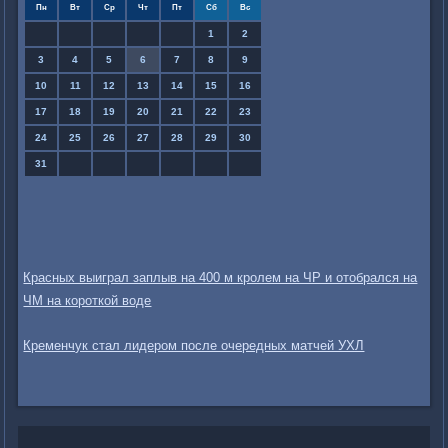
Пн
Вт
Ср
Чт
Пт
Сб
Вс
1
2
3
4
5
6
7
8
9
10
11
12
13
14
15
16
17
18
19
20
21
22
23
24
25
26
27
28
29
30
31
Красных выиграл заплыв на 400 м кролем на ЧР и отобрался на
ЧМ на короткой воде
Кременчук стал лидером после очередных матчей УХЛ