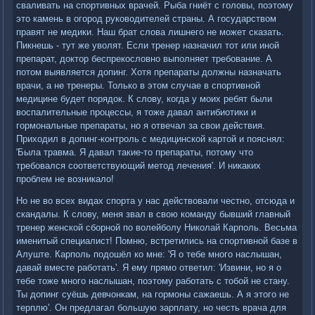
сваливать на спортивных врачей. Рыба гниёт с головы, поэтому
это камень в огород руководителей страны. А государством
правят не медики. Наш брат слова лишнего не может сказать.
Пикнешь - тут же уволят. Если тренер назначил тот или иной
препарат, доктор беспрекословно выполняет требование. А
потом выявляется допинг. Хотя препараты должны назначать
врачи, а не тренеры. Только в этом случае в спортивной
медицине будет порядок. К слову, когда у моих ребят были
воспалительные процессы, я тоже давал антибиотики и
гормональные препараты, но я отвечал за свои действия.
Приходил в допинг-контроль с медицинской картой и пояснял:
'Была травма. Я давал такие-то препараты, потому что
требовался соответствующий метод лечения'. И никаких
проблем не возникало!
Но не во всех видах спорта у нас действовали честно, отсюда и
скандалы. К слову, меня звал в свою команду бывший главный
тренер женской сборной по волейболу Николай Карполь. Весьма
именитый специалист! Помню, встретились на спортивной базе в
Алуште. Карполь подошёл ко мне: 'Я о тебе много наслышан,
давай вместе работать'. Я ему прямо ответил: 'Извини, но я о
тебе тоже много наслышан, поэтому работать с тобой не стану.
Ты допинг суёшь девчонкам, на гормоны сажаешь. А я этого не
терплю'. Он предлагал большую зарплату, но честь врача для