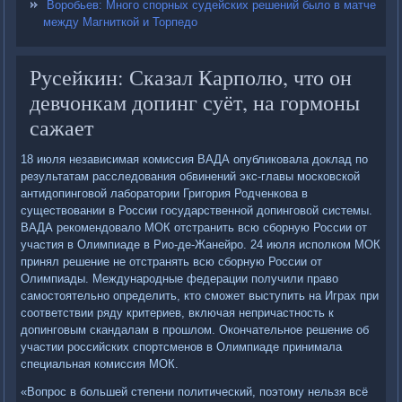
Воробьев: Много спорных судейских решений было в матче
между Магниткой и Торпедо
Русейкин: Сказал Карполю, что он
девчонкам допинг суёт, на гормоны
сажает
18 июля независимая комиссия ВАДА опубликовала доклад по
результатам расследования обвинений экс-главы московской
антидопинговой лаборатории Григория Родченкова в
существовании в России государственной допинговой системы.
ВАДА рекомендовало МОК отстранить всю сборную России от
участия в Олимпиаде в Рио-де-Жанейро. 24 июля исполком МОК
принял решение не отстранять всю сборную России от
Олимпиады. Международные федерации получили право
самостоятельно определить, кто сможет выступить на Играх при
соответствии ряду критериев, включая непричастность к
допинговым скандалам в прошлом. Окончательное решение об
участии российских спортсменов в Олимпиаде принимала
специальная комиссия МОК.
«Вопрос в большей степени политический, поэтому нельзя всё