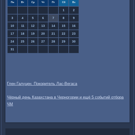
Пн
Вт
Ср
Чт
Пт
Сб
Вс
1
2
3
4
5
6
7
8
9
10
11
12
13
14
15
16
17
18
19
20
21
22
23
24
25
26
27
28
29
30
31
Глен Галуцен. Покоритель Лас-Вегаса
Чёрный день Казахстана в Черногории и ещё 5 событий отбора
ЧМ