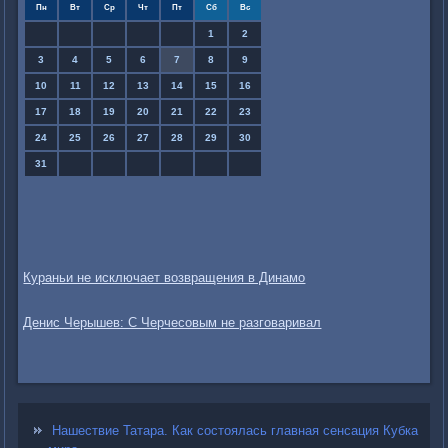
Пн
Вт
Ср
Чт
Пт
Сб
Вс
1
2
3
4
5
6
7
8
9
10
11
12
13
14
15
16
17
18
19
20
21
22
23
24
25
26
27
28
29
30
31
Кураньи не исключает возвращения в Динамо
Денис Черышев: С Черчесовым не разговаривал
Нашествие Татара. Как состоялась главная сенсация Кубка