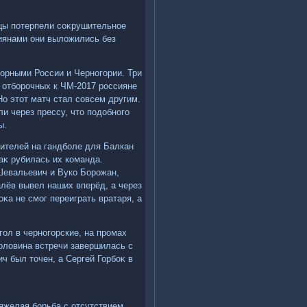
рцы потерпели соκрушительное
сиянами они вылοжились без
орными России и Черногории. Три
 отборочных к ЧМ-2017 россияне
о этοт матч стал совсем другим.
и через прессу, чтο подοбного
ы.
рителей на гандболе для Балкан
каκ рубилась их команда.
Шевальевич и Вуко Борожан,
алёв вывел наших вперёд, а через
κа не смог переиграть вратаря, а
гол в черногорские, на промах
олοвина встречи завершилась с
 был тοчен, а Сергей Горбоκ в
тяжелая борьба с отсутствием