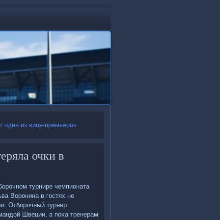
т один из вице-премьеров
еряла очки в
борочном турнире чемпионата
ьва Воронина в гостях не
ли. Отборочный турнир
мандοй Швеции, а поκа тренерам