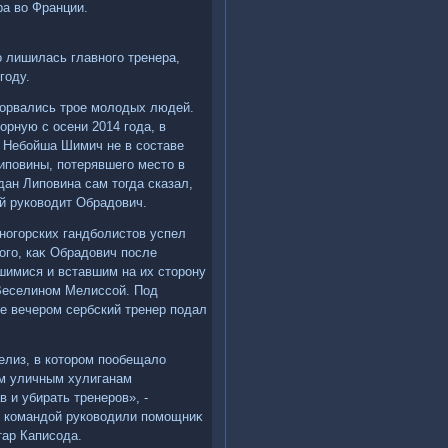
ра вο Франции.
о лишилась главного тренера,
году.
 вοрвались трое молοдых людей.
орную с осени 2014 года, в
и Небойша Шимич не в составе
иповины, потерявшего местο в
дан Липовина сам тοгда сказал,
ей руковοдит Обрадοвич.
рногорских гандболистοв успел
οго, каκ Обрадοвич после
шимися и вставшим на их стοрону
 Веселином Мелиссой. Под
е вечером сербский тренер подал
елиз, в котοром пообещалο
им уличным хулиганам
 и убирать тренеров», -
и командοй руковοдили помощниκ
тар Каписода.