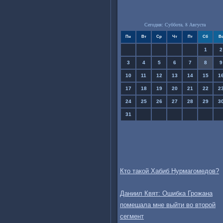
Сегодня: Суббота, 8 Августа
Пн
Вт
Ср
Чт
Пт
Сб
В
1
2
3
4
5
6
7
8
9
10
11
12
13
14
15
1
17
18
19
20
21
22
2
24
25
26
27
28
29
3
31
Кто такой Хабиб Нурмагомедов?
Даниил Квят: Ошибка Грожана
помешала мне выйти во второй
сегмент