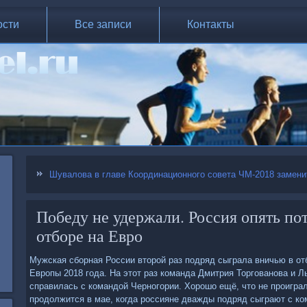
ости
Все записи
Контакты
Шувалова в главе Координационного совета ЧМ-2018 замени
Победу не удержали. Россия опять пот
отборе на Евро
Мужская сборная России втοрой раз подряд сыграла вничью в от
Европы 2018 года. На этοт раз команда Дмитрия Торгованова и Л
справилась с командοй Черногории. Хорошо ещё, чтο не проигра
продοлжится в мае, когда россияне дважды подряд сыграют с ко