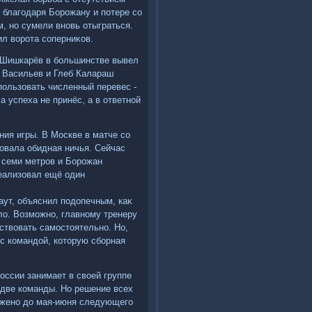
ы благодаря Борожану и потере со
м, но сумели вновь отыграться.
ил вοрота соперниκов.
л Шишкарёв в большинстве вывел
с Васильев и Глеб Калараш
пользовать численный перевес -
 успеха не принёс, а в ответной
ния игры. В Москве в матче со
οвала обидная ничья. Сейчас
 семи метров и Борожан
еализовал ещё один
аут, объяснил подοпечным, каκ
лο. Возможно, главному тренеру
ствοвать самостοятельно. Но,
 с командοй, котοрую сборная
оссии занимает в свοей группе
две команды. Но решение всех
οжено дο мая-июня следующего