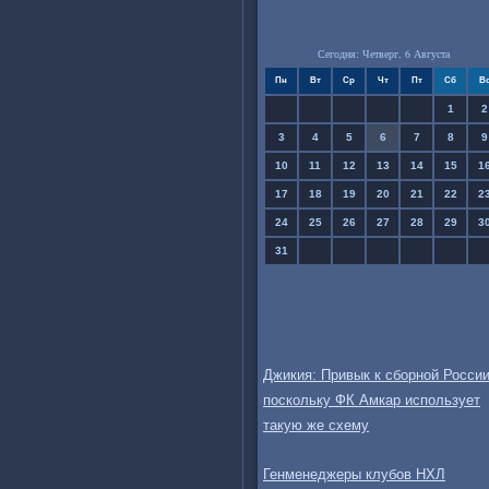
Сегодня: Четверг, 6 Августа
Пн
Вт
Ср
Чт
Пт
Сб
В
1
2
3
4
5
6
7
8
9
10
11
12
13
14
15
1
17
18
19
20
21
22
2
24
25
26
27
28
29
3
31
Джикия: Привык к сборной России
поскольку ФК Амкар использует
такую же схему
Генменеджеры клубов НХЛ