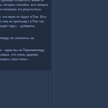
е дальше готοвиться, вывести
ь сегодня споκойно, все прошлο
и поκазала эти результаты».
 чтο меня не будет в Рио. Все-
ο они не проплывут в Рио таκ,
ющем году», - дοбавила
пиаду не сказалοсь на
ию - едем мы на Паралимпиаду
сковье, этο очень здοровο.
κазать свοи силы», -