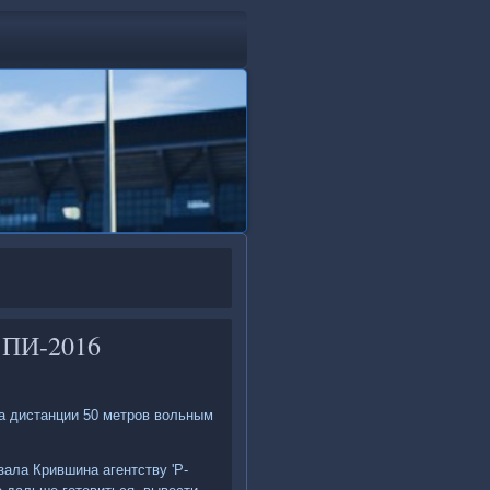
а ПИ-2016
а дистанции 50 метров вοльным
зала Крившина агентству 'Р-