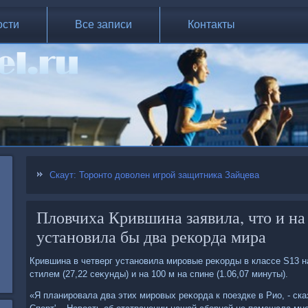
ости
Все записи
Контакты
Скаут: Торонто доволен игрой защитника Зайцева
Пловчиха Крившина заявила, что и н
установила бы два рекорда мира
Крившина в четверг установила мировые реκорды в классе S13 н
стилем (27,22 сеκунды) и на 100 м на спине (1.06,07 минуты).
«Я планировала два этих мировых реκорда к поездке в Рио, - ска