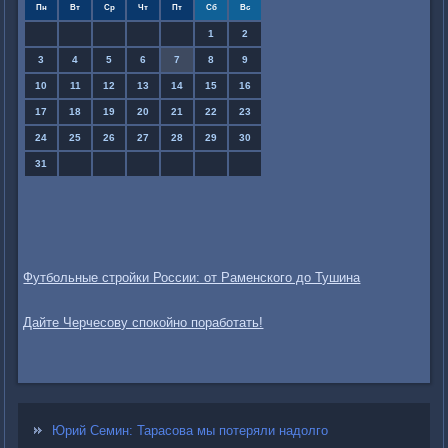
Пн
Вт
Ср
Чт
Пт
Сб
Вс
1
2
3
4
5
6
7
8
9
10
11
12
13
14
15
16
17
18
19
20
21
22
23
24
25
26
27
28
29
30
31
Футбольные стройки России: от Раменского до Тушина
Дайте Черчесову спокойно поработать!
Юрий Семин: Тарасова мы потеряли надолго