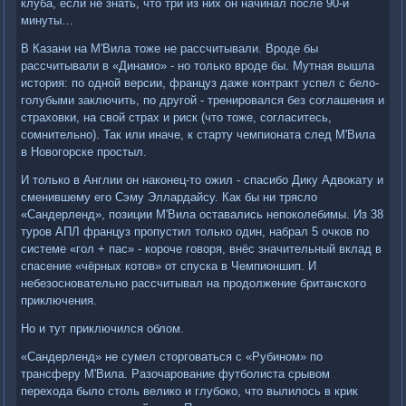
клуба, если не знать, что три из них он начинал после 90-й
минуты…
В Казани на М'Вила тоже не рассчитывали. Вроде бы
рассчитывали в «Динамо» - но только вроде бы. Мутная вышла
история: по одной версии, француз даже контракт успел с бело-
голубыми заключить, по другой - тренировался без соглашения и
страховки, на свой страх и риск (что тоже, согласитесь,
сомнительно). Так или иначе, к старту чемпионата след М'Вила
в Новогорске простыл.
И только в Англии он наконец-то ожил - спасибо Дику Адвокату и
сменившему его Сэму Эллардайсу. Как бы ни трясло
«Сандерленд», позиции М'Вила оставались непоколебимы. Из 38
туров АПЛ француз пропустил только один, набрал 5 очков по
системе «гол + пас» - короче говоря, внёс значительный вклад в
спасение «чёрных котов» от спуска в Чемпионшип. И
небезосновательно рассчитывал на продолжение британского
приключения.
Но и тут приключился облом.
«Сандерленд» не сумел сторговаться с «Рубином» по
трансферу М'Вила. Разочарование футболиста срывом
перехода было столь велико и глубоко, что вылилось в крик