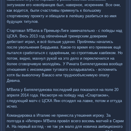
энтузиазм его новобранцев был, наверное, искренним. Все они,
как водится, были счастливы примкнуть к большому
спортивному проекту и обещали в лепёшку разбиться во имя
будущих титулов.
Стартовал М'Вила в Премьер-Лиге замечательно - с победы над
ЦСКА. Весь 2013 год облечённый тренерским доверием
дебютант играл, и всё больше удачно. Проблемы начались
после увольнения Бердыева. Какое-то время его преемник ещё
пытался сработаться с одарённым, но строптивым хавбеком. Но
потом, видно, махнул рукой на это дело и переключился на
более сговорчивую молодёжь. У Рината Билялетдинова вообще
отношения с иноземцами туговато складывались - вспомнить
хотя бы выволочку Вакасо или труднообъяснимую опалу
Девича.
М'Вила у Билялетдинова последний раз показался на поле 20
апреля 2014 года. Несмотря на победу над «Спартаком»,
следующий матч с ЦСКА Янн отсидел на лавке, потом и оттуда
исчез.
Командировка в Италию не принесла утешения игроку. За
полгода в «Интере» М'Вила провёл всего восемь матчей в Серии
A. На первый взгляд - не так уж мало для новичка амбициозного