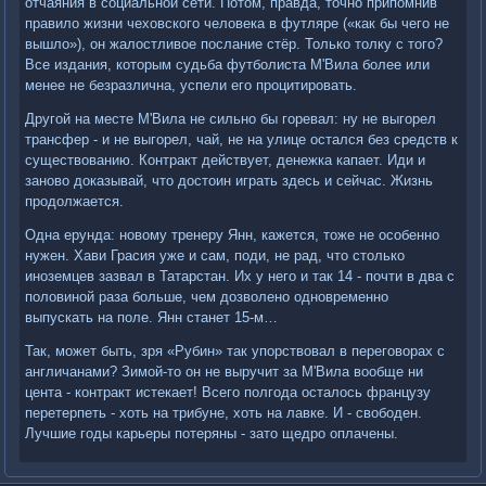
отчаяния в социальной сети. Потом, правда, точно припомнив
правило жизни чеховского человека в футляре («как бы чего не
вышло»), он жалостливое послание стёр. Только толку с того?
Все издания, которым судьба футболиста М'Вила более или
менее не безразлична, успели его процитировать.
Другой на месте М'Вила не сильно бы горевал: ну не выгорел
трансфер - и не выгорел, чай, не на улице остался без средств к
существованию. Контракт действует, денежка капает. Иди и
заново доказывай, что достоин играть здесь и сейчас. Жизнь
продолжается.
Одна ерунда: новому тренеру Янн, кажется, тоже не особенно
нужен. Хави Грасия уже и сам, поди, не рад, что столько
иноземцев зазвал в Татарстан. Их у него и так 14 - почти в два с
половиной раза больше, чем дозволено одновременно
выпускать на поле. Янн станет 15-м…
Так, может быть, зря «Рубин» так упорствовал в переговорах с
англичанами? Зимой-то он не выручит за М'Вила вообще ни
цента - контракт истекает! Всего полгода осталось французу
перетерпеть - хоть на трибуне, хоть на лавке. И - свободен.
Лучшие годы карьеры потеряны - зато щедро оплачены.