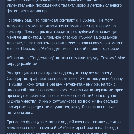
увлекательных похождениях талантливого и легкомысленного
футболиста-легионера.
«Я очень рад, что подписал контракт с 'Рубином'. Не могу
дождаться момента, чтобы познакомиться с партнёрами по
команде, болельщиками, городом, республикой и новым для
меня чемпионатом. Огромное спасибо 'Рубину' за оказанное
доверие, я постараюсь проявить себя в новом клубе как можно
лучше. Переход в 'Рубин' для меня - новый вызов в карьере».
«Я звонил в 'Сандерленд', но там не брали трубку. Почему? Моё
сердце разбито».
Эти две цитаты принадлежат одному и тому же человеку.
Стандартно-трафаретное приветствие - 22-летнему новобранцу
«Рубина», крик души в бездну Интернета - ему же, на три с
половиной года повзрослевшему. Мизерный по меркам истории
промежуток времени - но как же много событий он в случае
М'Вила уместил! У иных футболистов во всю жизнь столько
карьерных передряг не случается, как у Янна за неполные
четыре сезона.
Трансфер француза стал последней крупной - свыше десятка
миллионов евро - покупкой «Рубина» эры Бердыева. Покуда
казанский клуб не перешёл в режим жёсткой экономии,