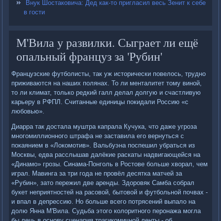
Внук Шостаковича: Дед как-то пригласил весь Зенит к себе
в гости
М'Вила у развилки. Сыграет ли ещё
опальный француз за 'Рубин'
Французские футболисты, так уж исторически повелось, трудно
приживаются на наших полянах. То ли менталитет тому виной,
то ли климат, только редкий галл делал долгую и счастливую
карьеру в РФПЛ. Считанные единицы покидали Россию «с
любовью».
Диарра так достала муштра капрала Кучука, что даже угроза
многомиллионного штрафа не заставила его вернуться с
покаянием в «Локомотив». Вальбуэна поспешил убраться из
Москвы, едва расслышав далёкие раскаты надвигающейся на
«Динамо» грозы. Синама-Понголь в Ростове больше хворал, чем
играл. Мавинга за три года не провёл десятка матчей за
«Рубин», зато пережил две аренды. Здоровяк Самба собрал
букет неприятностей на расовой, бытовой и футбольной почвах -
и впал в депрессию. Но больше всего потрясений выпало на
долю Янна М'Вила. Судьба этого колоритного перонажа могла
бы лечь в основу сценария трагикомичной ленты - об