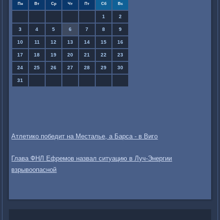
Пн
Вт
Ср
Чт
Пт
Сб
Вс
1
2
3
4
5
6
7
8
9
10
11
12
13
14
15
16
17
18
19
20
21
22
23
24
25
26
27
28
29
30
31
Атлетико победит на Месталье, а Барса - в Виго
Глава ФНЛ Ефремов назвал ситуацию в Луч-Энергии
взрывоопасной