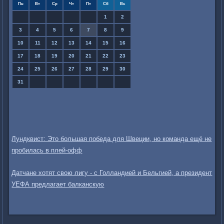
Пн
Вт
Ср
Чт
Пт
Сб
Вс
1
2
3
4
5
6
7
8
9
10
11
12
13
14
15
16
17
18
19
20
21
22
23
24
25
26
27
28
29
30
31
Лундквист: Это большая победа для Швеции, но команда ещё не
пробилась в плей-офф
Датчане хотят свою лигу - с Голландией и Бельгией, а президент
УЕФА предлагает балканскую