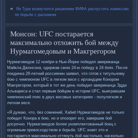
Яя Туре возмутился решением ФИФА распустить комиссию
по борьбе с расизмом
Монсон: UFC постарается
максимально отложить бой между
Нурмагомедовым и Макгрегором
Нурмагомедов 12 ноября в Нью-Йорке победил американца
Майкла Джонсона, одержав свою 24-ю победу в 24 боях. После
поединка 28-летний россиянин заявил, что готов к титульному
бою с чемпионом UFC в легком весе с ирландцем Конором
Макгрегором, который в тот же день победил американца Эдди
Альвареса и стал первым бойцом в истории UFC, выигравшим
чемпионский пояс в двух весовых категориях - полулегком и
легком весе.
«Я думаю, что, без сомнений, Хабиб Нурмагомедов не только
победит Конора в бою, но и опозорит его, завершив бой
досрочно. Нурмагомедов более укомплектованный боец с
огромным превосходством в борьбе. UFC знает это и
постарается максимально оттянуть бой настолько, насколько