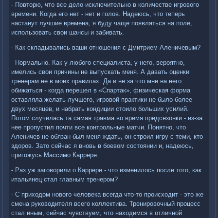
- Повторю, что все дело исключительно в количестве игрового
времени. Когда его нет - нет и голов. Надеюсь, что теперь
настанут лучшие времена, я буду чаще появляться на поле,
использовать свои шансы и забивать.
- Как складывались ваши отношения с Дмитрием Аленичевым?
- Нормально. Как у любого специалиста, у него, вероятно,
имелись свои причины не выпускать меня. А давать оценки
тренерам не в моих правилах. Да и не за что мне на него
обижаться - когда перешел в «Спартак», физическая форма
оставляла желать лучшего, игровой практики не было более
двух месяцев, и набрать кондиции стоило больших усилий.
Потом случилась та самая травма во время предсезонки - из-за
нее пропустил почти все контрольные матчи. Понятно, что
Аленичев не обязан был меня ждать, он строил игру с теми, кто
здоров. Зато сейчас я вновь в боевом состоянии и, надеюсь,
пригожусь Массимо Каррере.
- Раз уж заговорили о Каррере - что изменилось после того, как
итальянец стал главным тренером?
- С приходом нового человека всегда что-то происходит - это же
смена руководителя всего коллектива. Тренировочный процесс
стал иным, сейчас чувствуем, что находимся в отличной