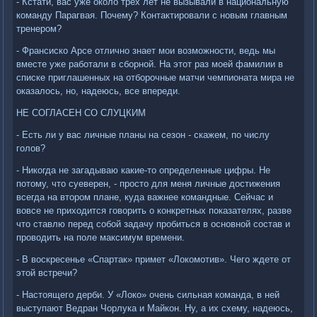
- Кстати, вас уже около трех лет не вызывали в национальную
команду Парагвая. Почему? Контактировали с новым главным
тренером?
- Франсиско Арсе отлично знает мои возможности, ведь мы
вместе уже работали в сборной. На этот раз моей фамилии в
списке приглашенных на отборочные матчи чемпионата мира не
оказалось, но, надеюсь, все впереди.
НЕ СОГЛАСЕН СО СЛУЦКИМ
- Есть ли у вас личные планы на сезон - скажем, по числу
голов?
- Никогда не загадываю какие-то определенные цифры. Не
потому, что суеверен, - просто для меня личные достижения
всегда на втором плане, куда важнее командные. Сейчас и
вовсе не приходится говорить о конкретных показателях, разве
что ставлю перед собой задачу пробиться в основной состав и
проводить на поле максимум времени.
- В воскресенье «Спартак» примет «Локомотив». Чего ждете от
этой встречи?
- Настоящего дерби. У «Локо» очень сильная команда, в ней
выступают Ведран Чорлука и Майкон. Ну, а их схему, надеюсь,