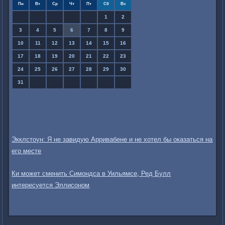
Пн
Вт
Ср
Чт
Пт
Сб
Вс
1
2
3
4
5
6
7
8
9
10
11
12
13
14
15
16
17
18
19
20
21
22
23
24
25
26
27
28
29
30
31
Экклстоун: Я не завидую Арривабене и не хотел бы оказаться на
его месте
Ки может сменить Симондса в Уильямсе, Ред Булл
интересуется Эллисоном