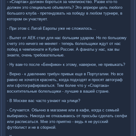
- «Спартак» должен бороться за чемпионство. Разве кто-то
должен это специально объявлять? Это априори цель любого
большого клуба - претендовать на победу в любом турнире, в
котором он участвует.
- При этом с Лигой Европы уже не сложилось…
- Вылет от АЕК стал для нас большим ударом. Но по большому
счету это ничего не меняет - теперь болельщики ждут от нас
побед в чемпионате и Кубке России. А фанаты у нас, как вы
знаете, очень требовательные.
- Ну вам-то после «Бенфики» к этому, наверное, не привыкать?
- Верно - к давлению трибун привык еще в Португалии. Но все
равно не хочется краснеть, когда подходят и просят автограф
или сфотографироваться. Тем более что у «Спартака»
восхитительные болельщики - лучшие в вашей стране.
- В Москве вас часто узнают на улице?
- Случается. Обычно в магазине или в кафе, когда с семьей
выбираюсь. Никогда не отказываюсь от просьбы сделать селфи
или расписаться. Мне это приятно - ведь я не русский
футболист и не в сборной.