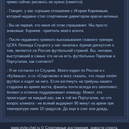
прямо сейчас рисовать не нужно (смеется).
- Говорят, у вас хорошие отношения с Игорем Корнеевым,
который недавно стал спортивным директором красно-зеленых.
- Вы не первая, кто меня об этом спрашивает. Мы просто
знакомые: Корнеев - приятель моего агента.
- После недавнего громкого высказывания главного тренера
ЦСКА Леонида Слуцкого у нас началась бурная дискуссия о
том, является ли Россия футбольной страной. Вы, человек,
выступавший в самых что ни на есть футбольных Парагвае и
Португалии, как считаете?
- Я не согласен со Слуцким. Много ездил по России и с
«Кубанью», и со «Спартаком» и могу сказать, что люди любят
футбол и ходят на него. Если взглянуть на трибуны нашего
стадиона во время матча, фанаты почти всегда его заполняют,
болеют и отлично поддерживают команду. Может, это
происходит не каждый раз, как в той же Португалии, но это
вопрос климата - не всякий выдержит 90 минут на арене при
температуре ниже 10 градусов. Да еще в снег или дождь.
www.style-chel.ru © Спортивные достижения, новости спорта.