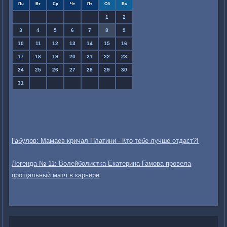
Пн
Вт
Ср
Чт
Пт
Сб
Вс
1
2
3
4
5
6
7
8
9
10
11
12
13
14
15
16
17
18
19
20
21
22
23
24
25
26
27
28
29
30
31
Габулов: Мамаев кричал Платини - Кто тебе лучше отдаст?!
Легенда № 11: Волейболистка Екатерина Гамова провела
прощальный матч в карьере