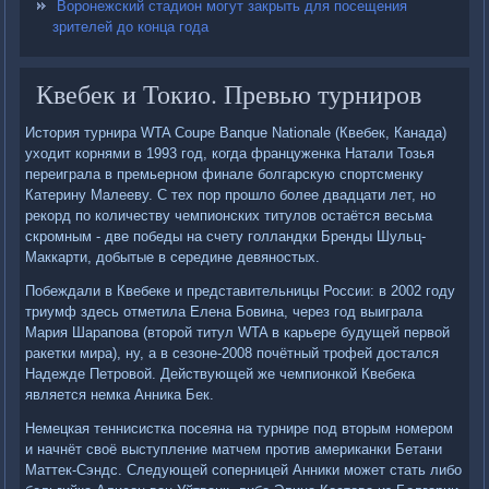
Воронежский стадион могут закрыть для посещения
зрителей до конца года
Квебек и Токио. Превью турниров
История турнира WTA Coupe Banque Nationale (Квебек, Канада)
уходит корнями в 1993 год, когда француженка Натали Тозья
переиграла в премьерном финале болгарскую спортсменку
Катерину Малееву. С тех пор прошло более двадцати лет, но
рекорд по количеству чемпионских титулов остаётся весьма
скромным - две победы на счету голландки Бренды Шульц-
Маккарти, добытые в середине девяностых.
Побеждали в Квебеке и представительницы России: в 2002 году
триумф здесь отметила Елена Бовина, через год выиграла
Мария Шарапова (второй титул WTA в карьере будущей первой
ракетки мира), ну, а в сезоне-2008 почётный трофей достался
Надежде Петровой. Действующей же чемпионкой Квебека
является немка Анника Бек.
Немецкая теннисистка посеяна на турнире под вторым номером
и начнёт своё выступление матчем против американки Бетани
Маттек-Сэндс. Следующей соперницей Анники может стать либо