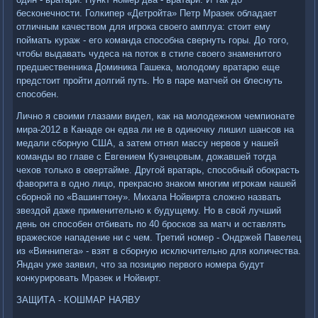
бесконечности. Голкипер «Детройта» Петр Мразек обладает
отличным качеством для игрока своего амплуа: стоит ему
поймать кураж - его команда способна свернуть горы. До того,
чтобы выдавать чудеса на поток в стиле своего знаменитого
предшественника Доминика Гашека, молодому вратарю еще
предстоит пройти долгий путь. Но в паре матчей он блеснуть
способен.
Лично я своими глазами видел, как на молодежном чемпионате
мира-2012 в Канаде он едва ли не в одиночку лишил шансов на
медали сборную США, а затем отнял массу нервов у нашей
команды во главе с Евгением Кузнецовым, дожавшей тогда
чехов только в овертайме. Другой вратарь, способный обокрасть
фаворита в одно лицо, прекрасно знаком многим игрокам нашей
сборной по «Вашингтону». Михала Нойвирта сложно назвать
звездой даже применительно к будущему. Но в свой лучший
день он способен отбивать по 40 бросков за матч и оставлять
вражеское нападение ни с чем. Третий номер - Ондржей Павелец
из «Виннипега» - взят в сборную исключительно для количества.
Яндач уже заявил, что за позицию первого номера будут
конкурировать Мразек и Нойвирт.
ЗАЩИТА - КОШМАР НАЯВУ