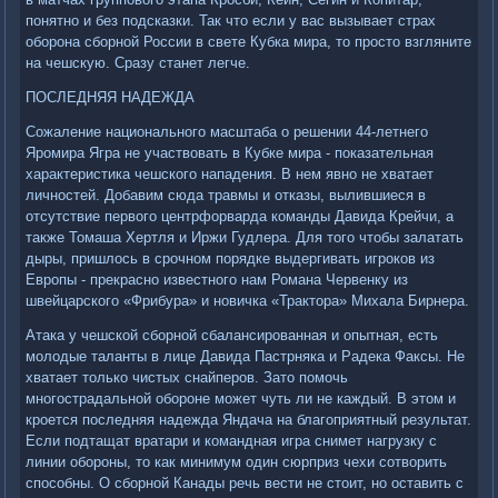
понятно и без подсказки. Так что если у вас вызывает страх
оборона сборной России в свете Кубка мира, то просто взгляните
на чешскую. Сразу станет легче.
ПОСЛЕДНЯЯ НАДЕЖДА
Сожаление национального масштаба о решении 44-летнего
Яромира Ягра не участвовать в Кубке мира - показательная
характеристика чешского нападения. В нем явно не хватает
личностей. Добавим сюда травмы и отказы, вылившиеся в
отсутствие первого центрфорварда команды Давида Крейчи, а
также Томаша Хертля и Иржи Гудлера. Для того чтобы залатать
дыры, пришлось в срочном порядке выдергивать игроков из
Европы - прекрасно известного нам Романа Червенку из
швейцарского «Фрибура» и новичка «Трактора» Михала Бирнера.
Атака у чешской сборной сбалансированная и опытная, есть
молодые таланты в лице Давида Пастрняка и Радека Факсы. Не
хватает только чистых снайперов. Зато помочь
многострадальной обороне может чуть ли не каждый. В этом и
кроется последняя надежда Яндача на благоприятный результат.
Если подтащат вратари и командная игра снимет нагрузку с
линии обороны, то как минимум один сюрприз чехи сотворить
способны. О сборной Канады речь вести не стоит, но оставить с