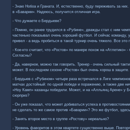
- Знаю Нобоа и Граната. И, естественно, буду переживать за них.
в «Баварии». Надеюсь, получится отличная игра.
- Что думаете о Бердыеве?
- Помню, он ранее трудился в «Рубине», дважды стал с ним чем
частенько показывал очень хороший футбол. И сейчас команду, у
привел - а ведь пробиться в такой турнир очень тяжело. Все это 
- Кое-кто считает, что «Ростов» по манере похож на «Атлетико» -
Согласны?
- Да, наверное, можно так говорить. Тренер - очень сильный такти
может. В последнем сезоне «Ростов» был очень хорош в защите.
- Бердыев с «Рубином» четыре раза встречался в Лиге чемпионов
матчах достойный: по одной победе и поражению, а также две ни
«Ноу Камп» казанцы победили. Может, и на «Алльянц Арене» у 
сюрприз?
- Он уже показал, что может добиваться успеха в противостоян
не сделать то же самое против «Баварии»? Это же футбол, здесь
- Занять второе место в группе «Ростову» нереально?
- Уровень фаворитов в этом квартете существенно выше. Повторя