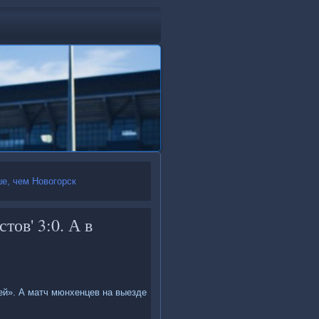
е, чем Новогорск
тов' 3:0. А в
ией». А матч мюнхенцев на выезде