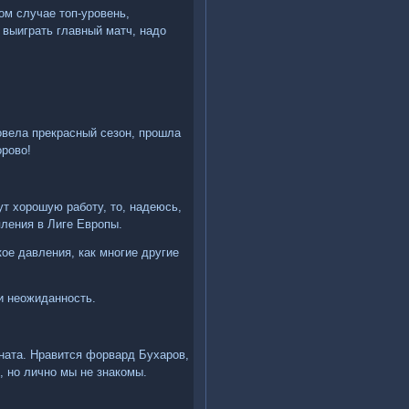
ом случае топ-уровень,
выиграть главный матч, надо
ровела прекрасный сезон, прошла
орово!
ут хорошую работу, то, надеюсь,
ления в Лиге Европы.
кое давления, как многие другие
ти неожиданность.
аната. Нравится форвард Бухаров,
 но лично мы не знакомы.