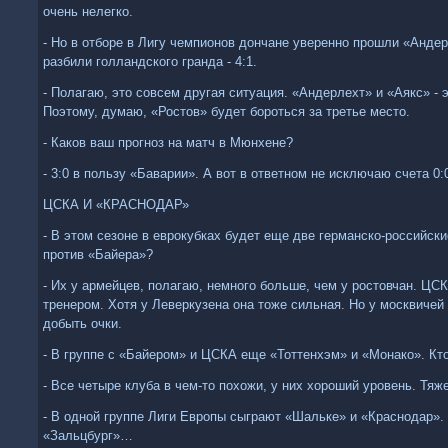
очень нелегко.
- Но в отборе в Лигу чемпионов дончане уверенно прошли «Анде
разбили голландского гранда - 4:1.
- Полагаю, это совсем другая ситуация. «Андерлехт» и «Аякс» - 
Поэтому, думаю, «Ростов» будет бороться за третье место.
- Каков ваш прогноз на матч в Мюнхене?
- 3:0 в пользу «Баварии». А вот в ответном не исключаю счета 0:
ЦСКА И «КРАСНОДАР»
- В этом сезоне в еврокубках будет еще две германско-российс
против «Байера»?
- Их у армейцев, полагаю, немного больше, чем у ростовчан. ЦС
тренером. Хотя у Леверкузена она тоже сильная. Но у москвиче
добыть очки.
- В группе с «Байером» и ЦСКА еще «Тоттенхэм» и «Монако». Кт
- Все четыре клуба в чем-то похожи, у них хороший уровень. Тяж
- В одной группе Лиги Европы сыграют «Шальке» и «Краснодар».
«Зальцбург»…