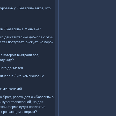
 уровень у «Баварии» таков, что
тив «Баварии» в Мюнхене?
его действительно добился с этим
так поступает, рискует, но порой
 в котором выиграли все,
надежду?
обного добьются….
финала в Лиге чемпионов не
ак мюнхенский.
lo Sport, рассуждая о «Баварии» в
онкурентоспособной, но для
какой форме будет коллектив
го к решающим стадиям?