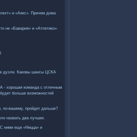
рлехт» и «Аякс». Причем дома
это не «Бавария» и «Атлетико».
0.
кие дуэли. Каковы шансы ЦСКА
КА - хорошая команда с отличным
й будет больше возможностей
о, по-вашему, пройдет дальше?
ело назвать два лучших.
 С ними еще «Ницца» и