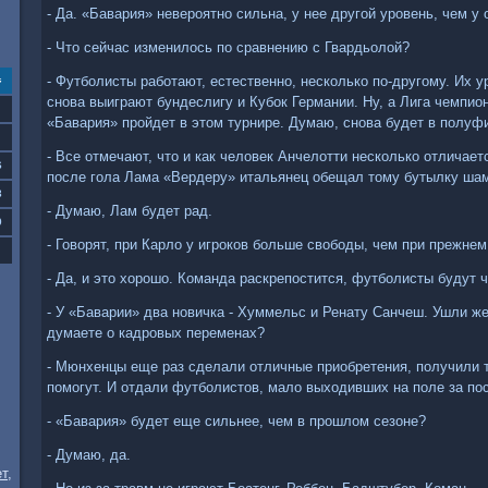
- Да. «Бавария» невероятно сильна, у нее другой уровень, чем у
- Что сейчас изменилось по сравнению с Гвардьолой?
- Футболисты работают, естественно, несколько по-другому. Их 
с
снова выиграют бундеслигу и Кубок Германии. Ну, а Лига чемпио
«Бавария» пройдет в этом турнире. Думаю, снова будет в полуф
- Все отмечают, что и как человек Анчелотти несколько отличает
6
после гола Лама «Вердеру» итальянец обещал тому бутылку шам
3
- Думаю, Лам будет рад.
0
- Говорят, при Карло у игроков больше свободы, чем при прежне
- Да, и это хорошо. Команда раскрепостится, футболисты будут 
- У «Баварии» два новичка - Хуммельс и Ренату Санчеш. Ушли же
думаете о кадровых переменах?
- Мюнхенцы еще раз сделали отличные приобретения, получили т
помогут. И отдали футболистов, мало выходивших на поле за по
- «Бавария» будет еще сильнее, чем в прошлом сезоне?
- Думаю, да.
т,