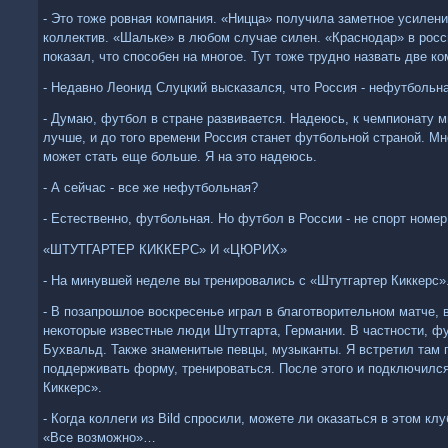
- Это тоже ровная компания. «Ницца» получила заметное усилен
коллектив. «Шальке» в любом случае силен. «Краснодар» в росс
показал, что способен на многое. Тут тоже трудно назвать две к
- Недавно Леонид Слуцкий высказался, что Россия - нефутбольн
- Думаю, футбол в стране развивается. Надеюсь, к чемпионату м
лучше, и до того времени Россия станет футбольной страной. М
может стать еще больше. Я на это надеюсь.
- А сейчас - все же нефутбольная?
- Естественно, футбольная. Но футбол в России - не спорт номер
«ШТУТГАРТЕР КИККЕРС» И «ЦЮРИХ»
- На минувшей неделе вы тренировались с «Штутгартер Киккерс».
- В позапрошлое воскресенье играл в благотворительном матче, 
некоторые известные люди Штутгарта, Германии. В частности, ф
Бухвальд. Также знаменитые певцы, музыканты. Я встретил там п
поддерживать форму, тренироваться. После этого и подключился
Киккерс».
- Когда коллеги из Вild спросили, можете ли оказаться в этом кл
«Все возможно»…