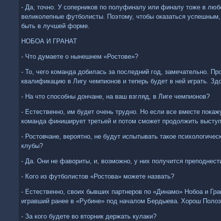
- Да, точно. У соперников по полуфиналу или финалу тоже в люб
великолепные футболисты. Поэтому, чтобы оказаться успешным, 
быть в лучшей форме.
НОБОА И ГРАНАТ
- Что думаете о нынешнем «Ростове»?
- То, чего команда добилась за последний год, замечательно. П
квалификацию в Лигу чемпионов и теперь будет в ней играть. Зд
- На что способны дончане, на ваш взгляд, в Лиге чемпионов?
- Естественно, им будет очень трудно. Но если все вместе покаж
команда финиширует третьей и потом сможет продолжить выступ
- Ростовчане, вероятно, не будут испытывать такое психологичес
клубы?
- Да. Они не фавориты, и, возможно, у них получится преподнес
- Кого из футболистов «Ростова» можете назвать?
- Естественно, своих бывших партнеров по «Динамо» Нобоа и Гр
игравший ранее в «Рубине» под началом Бердыева. Хорош Полоз,
- За кого будете во вторник держать кулаки?