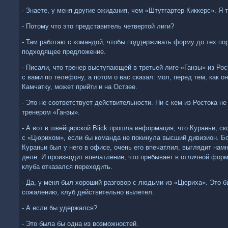
- Знаете, у меня другие ожидания, чем «Штутгартер Киккерс». Я 
- Потому что это представитель четвертой лиги?
- Там работаю с командой, чтобы поддерживать форму до тех пор
подходящее предложение.
- Писали, что тренер выступающей в третьей лиге «Ганзы» из Ро
с вами по телефону, а потом о вас сказал: мол, перед тем, как о
Камчатку, может прийти и на Остзее.
- Это не соответствует действительности. Ни с кем из Ростока не
тренером «Ганзы».
- А вот в швейцарской Blick прошла информация, что Кураньи, ск
с «Цюрихом», если бы команда не покинула высший дивизион. Бо
Кураньи был у него в офисе, очень его впечатлил, выглядит нам
деле. И производит впечатление, что пребывает в отличной форм
клуба отказался переходить.
- Да, у меня был хороший разговор с людьми из «Цюриха». Это б
сожалению, клуб действительно вылетел.
- А если бы удержался?
- Это была бы одна из возможностей.