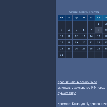
Сегодня: Суббота, 8 Августа
Пн
Вт
Ср
Чт
Пт
Сб
В
1
2
3
4
5
6
7
8
9
10
11
12
13
14
15
1
17
18
19
20
21
22
2
24
25
26
27
28
29
3
31
Кросби: Очень важно было
выиграть у хоккеистов РФ перед
Кубком мира
Кремлев: Команда Чудинова хоче