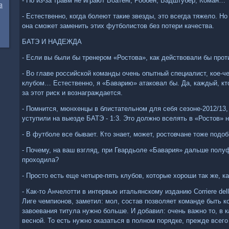
- Но из-за травм не играют Боатенг, Роббен, Бадштубер, Коман…
в
- Естественно, когда болеют такие звезды, это всегда тяжело. Но
она сможет заменить этих футболистов без потери качества.
БАТЭ И НАДЕЖДА
- Если вы были бы тренером «Ростова», как действовали бы про
- Во главе российской команды очень опытный специалист, кое-ч
клубом… Естественно, я «Баварию» атаковал бы. Да, каждый, кто 
за этот риск и вознаграждается.
- Помнится, мюнхенцы в блистательном для себя сезоне-2012/13,
уступили на выезде БАТЭ - 1:3. Это должно вселять в «Ростов» 
- В футболе все бывает. Кто знает, может, ростовчане тоже под
- Почему, на ваш взгляд, при Гвардьоле «Бавария» дальше полу
проходила?
- Просто есть еще четыре-пять клубов, которые хороши так же, к
- Как-то Анчелотти в интервью итальянскому изданию Corriere del
Лиге чемпионов, заметил: мол, состав позволяет команде быть к
завоевания титула нужно больше. И добавил: очень важно то, в 
весной. То есть нужно оказаться в полном порядке, прежде все