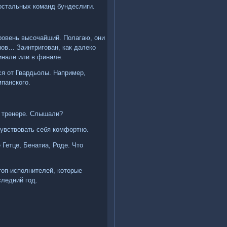
 остальных команд бундеслиги.
уровень высочайший. Полагаю, они
нов… Заинтригован, как далеко
инале или в финале.
ся от Гвардьолы. Например,
панского.
м тренере. Слышали?
чувствовать себя комфортно.
 Гетце, Бенатиа, Роде. Что
оп-исполнителей, которые
следний год.