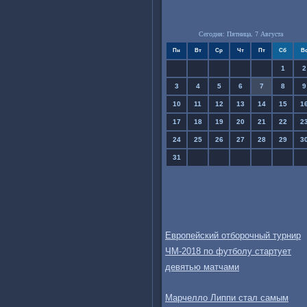
Сегодня: Пятница, 7 Августа
Пн
Вт
Ср
Чт
Пт
Сб
В
1
2
3
4
5
6
7
8
9
10
11
12
13
14
15
1
17
18
19
20
21
22
2
24
25
26
27
28
29
3
31
Европейский отборочный турнир
ЧМ-2018 по футболу стартует
девятью матчами
Марчелло Липпи стал самым