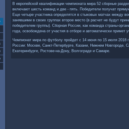
В европейской квалификации чемпионата мира 52 сборные раздел
включают шесть команд и две - пять. Победители получат прямую
Еще четыре участника определятся в стыковых матчах между в
занявшими в своих группах второе место (в расчет не будут прин
с
победителем группы). Сборная России, как команда страны-орган
года, освобождена от участия в отборе и автоматически примет 
Чемпионат мира по футболу пройдет с 14 июня по 15 июля 2018 г
6
России: Москве, Санкт-Петербурге, Казани, Нижнем Новгороде, С
Екатеринбурге, Ростове-на-Дону, Волгограде и Самаре.
3
0