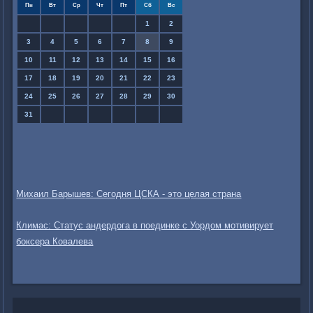
Пн
Вт
Ср
Чт
Пт
Сб
Вс
1
2
3
4
5
6
7
8
9
10
11
12
13
14
15
16
17
18
19
20
21
22
23
24
25
26
27
28
29
30
31
Михаил Барышев: Сегодня ЦСКА - это целая страна
Климас: Статус андердога в поединке с Уордом мотивирует
боксера Ковалева