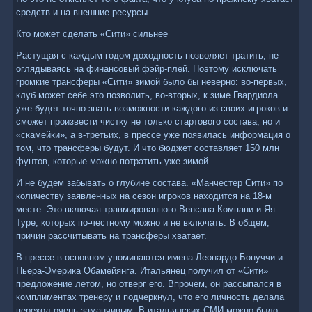
средств и на внешние ресурсы.
Кто может сделать «Сити» сильнее
Растущая с каждым годом доходность позволяет тратить, не
оглядываясь на финансовый фэйр-плей. Поэтому исключать
громкие трансферы «Сити» зимой было бы неверно: во-первых,
клуб может себе это позволить, во-вторых, к зиме Гвардиола
уже будет точно знать возможности каждого из своих игроков и
сможет произвести чистку не только стартового состава, но и
«скамейки», а в-третьих, в прессе уже появилась информация о
том, что трансферы будут. И что бюджет составляет 150 млн
фунтов, которые можно потратить уже зимой.
И не будем забывать о глубине состава. «Манчестер Сити» по
количеству заявленных на сезон игроков находится на 18-м
месте. Это включая травмированного Венсана Компани и Яя
Туре, которых по-честному можно и не включать. В общем,
причин рассчитывать на трансферы хватает.
В прессе в основном упоминаются имена Леонардо Бонуччи и
Пьера-Эмерика Обамейянга. Итальянец получил от «Сити»
предложение летом, но отверг его. Впрочем, он рассыпался в
комплиментах тренеру и подчеркнул, что его личность делала
переход очень заманчивым. В итальянских СМИ можно было