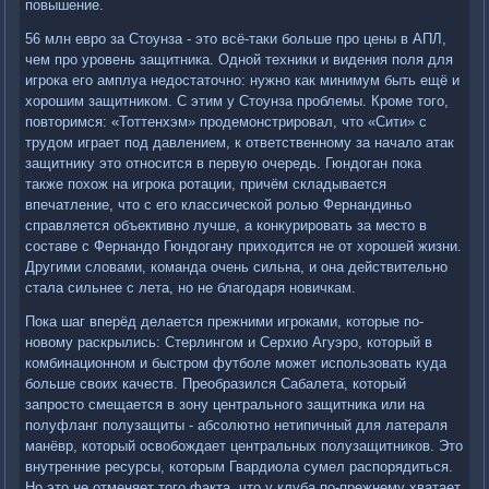
повышение.
56 млн евро за Стоунза - это всё-таки больше про цены в АПЛ,
чем про уровень защитника. Одной техники и видения поля для
игрока его амплуа недостаточно: нужно как минимум быть ещё и
хорошим защитником. С этим у Стоунза проблемы. Кроме того,
повторимся: «Тоттенхэм» продемонстрировал, что «Сити» с
трудом играет под давлением, к ответственному за начало атак
защитнику это относится в первую очередь. Гюндоган пока
также похож на игрока ротации, причём складывается
впечатление, что с его классической ролью Фернандиньо
справляется объективно лучше, а конкурировать за место в
составе с Фернандо Гюндогану приходится не от хорошей жизни.
Другими словами, команда очень сильна, и она действительно
стала сильнее с лета, но не благодаря новичкам.
Пока шаг вперёд делается прежними игроками, которые по-
новому раскрылись: Стерлингом и Серхио Агуэро, который в
комбинационном и быстром футболе может использовать куда
больше своих качеств. Преобразился Сабалета, который
запросто смещается в зону центрального защитника или на
полуфланг полузащиты - абсолютно нетипичный для латераля
манёвр, который освобождает центральных полузащитников. Это
внутренние ресурсы, которым Гвардиола сумел распорядиться.
Но это не отменяет того факта, что у клуба по-прежнему хватает