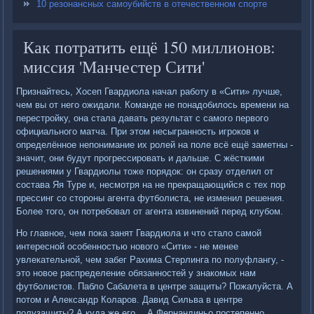
10 резонансных самоубийств в отечественном спорте
Как потратить ещё 150 миллионов:
миссия 'Манчестер Сити'
Признайтесь, Хосеп Гвардиола начал работу в «Сити» лучше,
чем вы от него ожидали. Команде не понадобилось времени на
перестройку, она стала давать результат с самого первого
официального матча. При этом несыгранность игроков и
определённое непонимание их ролей на поле всё ещё заметны -
значит, они будут прогрессировать и дальше. С жёсткими
решениями у Гвардиолы тоже порядок: он сразу отделил от
состава Яя Туре и, несмотря на не прекращающийся с тех пор
прессинг со стороны агента футболиста, не изменил решения.
Более того, он потребовал от агента извинений перед клубом.
Но главное, чем пока занят Гвардиола и что стало самой
интересной особенностью нового «Сити» - не менее
увлекательной, чем забег Рахима Стерлинга по полуфлангу, -
это новое распределение обязанностей у знакомых нам
футболистов. Пабло Сабалета в центре защиты? Пожалуйста. А
потом и Александр Коларов. Давид Сильва в центре
полузащиты? А куда же его… А Фернандиньо постепенно