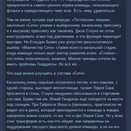
превратился в самого ценного игрока команды, связывающего
фланги и определяющего темп атак. Есть чему удивляться.
Тем не менее лучшее ещё впереди. «Тоттенхэм» показал,
насколько «Сити» уязвим к выборочному зональному прессингу
и к высокому прессингу как таковому. Джон Стоунз не готов
конструировать атаки под давлением, и эта функция переходит
вратарю. Но Клаудио Браво уже допустил результативную
ошибку. «Манчестер Сити» слабее всего в начальной стадии,
когда команда только ищет вектор развития атаки. «Слабее» -
это очень относительно, конечно. Многие тренеры хотели бы
иметь проблемы Гвардиолы. Но всё же…
Что ещё можно улучшить в составе «Сити»
Каталонец очень серьёзно потратился летом, и его покупки, с
одной стороны, выглядят впечатляюще: талант Лероя Сане
бросается в глаза, Стоунз ожидаемо обосновался в стартовом
составе, Браво там же, Илкай Гюндоган ещё поборется за место
под солнцем. Про Габриэла Жезуса (признаюсь, практически не
видел его в деле), который присоединится к команде в январе,
наверняка можно сказать то же, что и про Лероя Сане. Но у всех
этих трансферов есть кое-что общее: они направлены на
поддержание текущего (высокого) уровня команды, а не на его