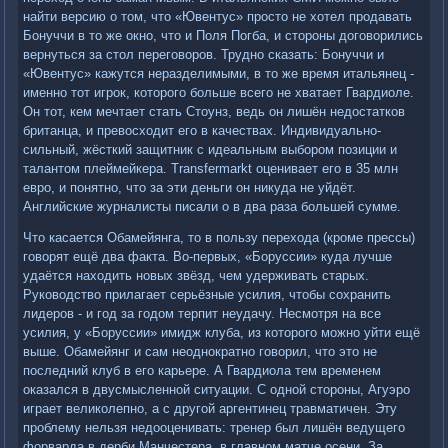
найти версию о том, что «Ювентус» просто не хотел продавать
Бонуччи в то же окно, что и Поля Погба, и стороны договорились
вернуться за стол переговоров. Трудно сказать: Бонуччи и
«Ювентус» кажутся неразделимыми, в то же время итальянец -
именно тот игрок, которого больше всего не хватает Гвардиоле.
Он тот, кем мечтает стать Стоунз, ведь он лишён недостатков
британца, и превосходит его в качествах. Индивидуально-
сильный, жёсткий защитник с идеальным выбором позиции и
талантом плеймейкера. Transfermarkt оценивает его в 35 млн
евро, и понятно, что за эти деньги он никуда не уйдёт.
Английские журналисты писали о в два раза большей сумме.
Что касается Обамейянга, то в пользу перехода (кроме прессы)
говорят ещё два факта. Во-первых, «Боруссии» куда лучше
удаётся находить новых звёзд, чем удерживать старых.
Руководство прилагает серьёзные усилия, чтобы сохранить
лидеров - и год за годом терпит неудачу. Несмотря на все
усилия, у «Боруссии» имидж клуба, из которого можно уйти ещё
выше. Обамейянг и сам неоднократно говорил, что это не
последний клуб в его карьере. А Гвардиола тем временем
оказался в двусмысленной ситуации. С одной стороны, Агуэро
играет великолепно, а с другой аргентинец травматичен. Эту
проблему нельзя недооценивать: тренер был лишён ведущего
форварда в дерби Манчестера, в главном матче осени. За