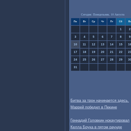
Сегодня: Понедельник, 10 Августа
Пн
Вт
Ср
Чт
Пт
Сб
В
1
2
3
4
5
6
7
8
9
10
11
12
13
14
15
1
17
18
19
20
21
22
2
24
25
26
27
28
29
3
31
Битва за трон начинается здесь.
Маррей победил в Пекине
Геннадий Головкин нокаутировал
Келла Брука в пятом раунде