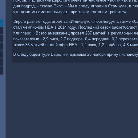
поясов. Расписание Евролиги очень интенсивное - почти как в НБ
дня подряд, - сказал Эйрс. - Мы в среду играли в Стамбуле, в пя
что дома мы смогли выиграть при таком сложном графике».
Эйрс в разные годы играл за «Индиану», «Портленд», а также «Са
с
стал чемпионом НБА в 2014 году. Последний сезон баскетболист
Клипперс». Всего американец провел 237 матчей в регулярных 
показателями - 2,9 очка, 2,7 подбора, 0,4 передачи, 0,2 перехвата
также 36 матчей в плей-офф НБА - 1,2 очка, 1,2 подбора, 4,8 мин
6
В следующем туре Евролиги армейцы 25 ноября примут испанск
3
0