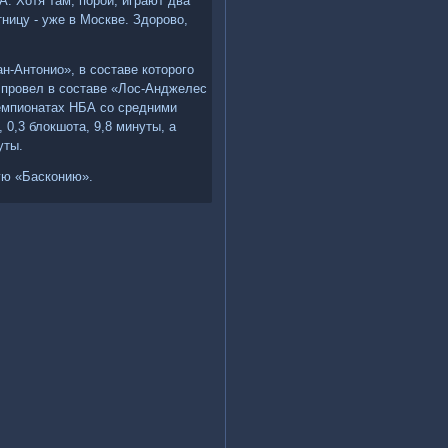
А. Хотя там, порой, играют два
тницу - уже в Москве. Здорово,
н-Антонио», в составе которого
 провел в составе «Лос-Анджелес
чемпионатах НБА со средними
, 0,3 блокшота, 9,8 минуты, а
уты.
ую «Басконию».