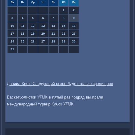
Пн
Вт
Ср
Чт
Пт
Сб
Вс
1
2
3
4
5
6
7
8
9
10
11
12
13
14
15
16
17
18
19
20
21
22
23
24
25
26
27
28
29
30
31
Даниил Квят: Следующий сезон будет только зрелищнее
Баскетболистки УГМК в пятый раз подряд выиграли
международный турнир Кубок УГМК